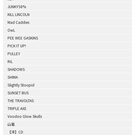
JUNKY58%
KILL LINCOLN
Mad Caddies
OwL
PEE WEE GASKINS
PICK IT UP!
PULLEY
RiL
SHADOWS
SHIMA
Slightly Stoopid
SUNSET BUS
THE TRAVOLTAS
TRIPLE AXE
Voodoo Glow Skulls
山嵐
【洋】CD