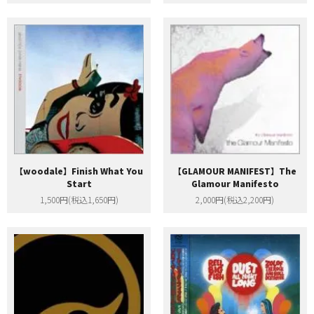
【woodale】Finish What You
【GLAMOUR MANIFEST】The
Start
Glamour Manifesto
1,500円(税込1,650円)
2,000円(税込2,200円)