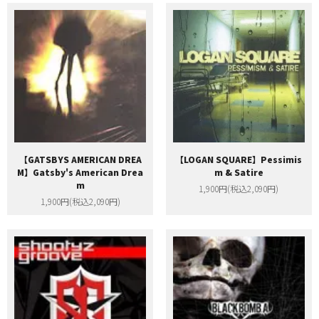
【GATSBYS AMERICAN DREA
【LOGAN SQUARE】Pessimis
M】Gatsby's American Drea
m & Satire
m
1,900円(税込2,090円)
1,900円(税込2,090円)