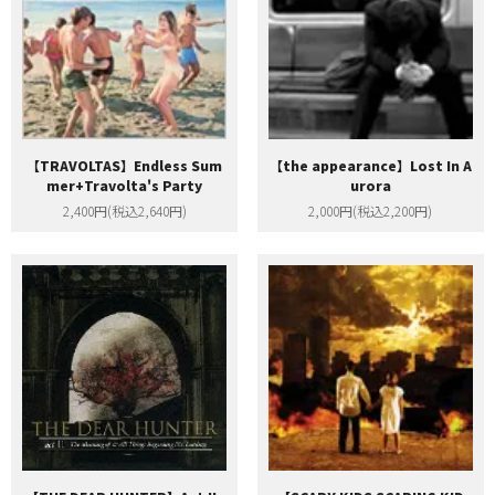
【TRAVOLTAS】Endless Sum
【the appearance】Lost In A
mer+Travolta's Party
urora
2,400円(税込2,640円)
2,000円(税込2,200円)