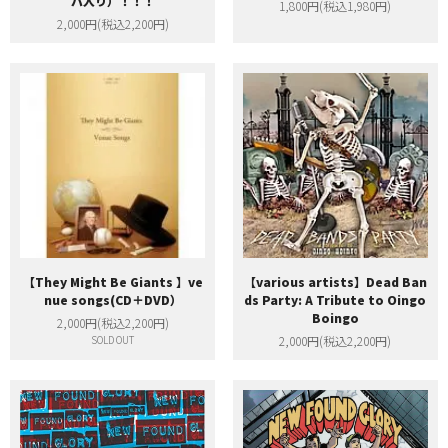
バ入り）！！！
1,800円(税込1,980円)
2,000円(税込2,200円)
【They Might Be Giants 】ve
【various artists】Dead Ban
nue songs(CD＋DVD）
ds Party: A Tribute to Oingo
Boingo
2,000円(税込2,200円)
SOLD OUT
2,000円(税込2,200円)