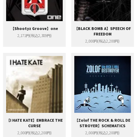
【Shootyz Groove】one
【BLACK BOMB A】SPEECH OF
FREEDOM
2,171円(税込2,389円)
2,000円(税込2,200円)
【I HATE KATE】EMBRACE THE
【Zolof THE ROCK & ROLL DE
CURSE
STROYER】SCHEMATICS
2,000円(税込2,200円)
2,000円(税込2,200円)