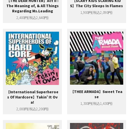
【THE DEAR HUNTER】Act II :
【SCARY KIDS SCARING KID
The Meaning of, & All Things
S】The City Sleeps In Flames
Regarding Ms.Leading
1,900円(税込2,090円)
2,400円(税込2,640円)
【THEE ARMADA】Sweet Tea
【International Superheroe
se
s Of Hardcore】Takin' It Ov
a!
1,300円(税込1,430円)
2,000円(税込2,200円)