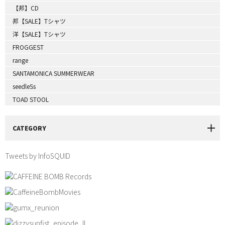
【邦】CD
邦【SALE】Tシャツ
洋【SALE】Tシャツ
FROGGEST
range
SANTAMONICA SUMMERWEAR
seedleSs
TOAD STOOL
CATEGORY
Tweets by InfoSQUID