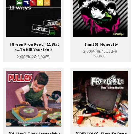
【Green Frog Feet】11 Way
【nm50】Honestly
s...To Kill Your Idols
2,000円(税込2,200円)
2,000円(税込2,200円)
SOLD OUT
【PULLey】Time-Insensitive
【FREYGOLO】Time To Drop