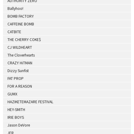
AUTHORITY ZERO
Ballyhoo!
BOMB FACTORY
CAFFEINE BOMB
CATBITE
THE CHERRY COKE$
CJ WILDHEART
The Cloverhearts
CRAZY HiTMAN
Dizzy Sunfist
FAT PROP
FOR A REASON
GUMX
HAZIKETEMAZARE FESTIVAL
HEY-SMITH
IRIE BOYS
Jason DeVore
JER