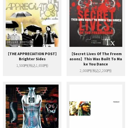
【THE APPRECIATION POST】
【Secret Lives Of The Freem
Brighter Sides
asons】This Was Built To Ma
ke You Dance
1,500円(税込1,650円)
2,000円(税込2,200円)