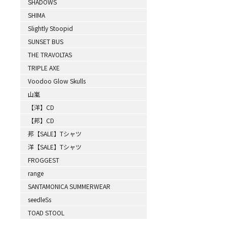
SHADOWS
SHIMA
Slightly Stoopid
SUNSET BUS
THE TRAVOLTAS
TRIPLE AXE
Voodoo Glow Skulls
山嵐
【洋】CD
【邦】CD
邦【SALE】Tシャツ
洋【SALE】Tシャツ
FROGGEST
range
SANTAMONICA SUMMERWEAR
seedleSs
TOAD STOOL