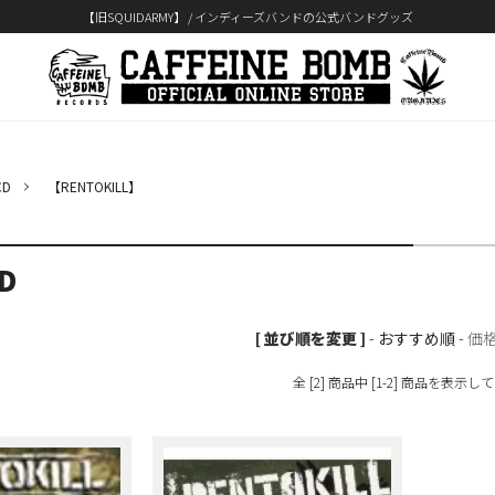
【旧SQUIDARMY】 / インディーズバンドの公式バンドグッズ
D
【RENTOKILL】
D
[ 並び順を変更 ]
-
おすすめ順
-
価
全 [2] 商品中 [1-2] 商品を表示