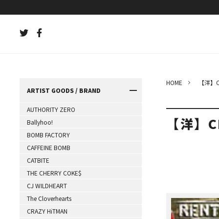
HOME
【洋】C
ARTIST GOODS / BRAND
AUTHORITY ZERO
【洋】C
Ballyhoo!
BOMB FACTORY
CAFFEINE BOMB
CATBITE
THE CHERRY COKE$
CJ WILDHEART
The Cloverhearts
CRAZY HiTMAN