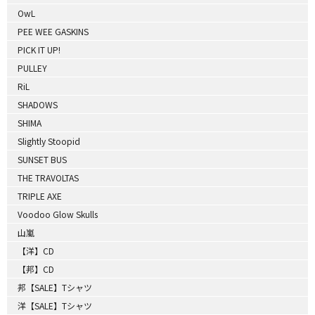
OwL
PEE WEE GASKINS
PICK IT UP!
PULLEY
RiL
SHADOWS
SHIMA
Slightly Stoopid
SUNSET BUS
THE TRAVOLTAS
TRIPLE AXE
Voodoo Glow Skulls
山嵐
【洋】CD
【邦】CD
邦【SALE】Tシャツ
洋【SALE】Tシャツ