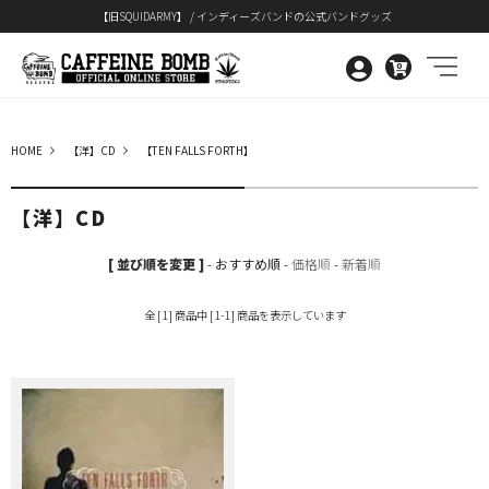
【旧SQUIDARMY】 / インディーズバンドの公式バンドグッズ
0
HOME
【洋】CD
【TEN FALLS FORTH】
【洋】CD
[ 並び順を変更 ]
-
おすすめ順
-
価格順
-
新着順
全 [1] 商品中 [1-1] 商品を表示しています