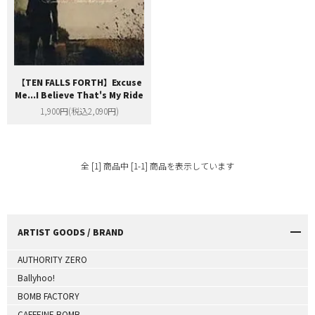
【TEN FALLS FORTH】Excuse
Me...I Believe That's My Ride
1,900円(税込2,090円)
全 [1] 商品中 [1-1] 商品を表示しています
ARTIST GOODS / BRAND
AUTHORITY ZERO
Ballyhoo!
BOMB FACTORY
CAFFEINE BOMB