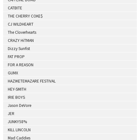
CATBITE
THE CHERRY COKE$
CJ WILDHEART
The Cloverhearts
CRAZY HiTMAN
Dizzy Sunfist
FAT PROP
FOR A REASON
GUMX
HAZIKETEMAZARE FESTIVAL
HEY-SMITH
IRIE BOYS
Jason DeVore
JER
JUNKY58%
KILL LINCOLN
Mad Caddies