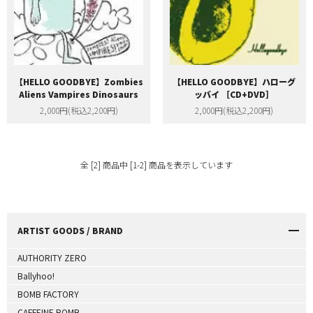
【HELLO GOODBYE】Zombies
【HELLO GOODBYE】ハローグ
Aliens Vampires Dinosaurs
ッバイ ［CD+DVD］
2,000円(税込2,200円)
2,000円(税込2,200円)
全 [2] 商品中 [1-2] 商品を表示しています
ARTIST GOODS / BRAND
AUTHORITY ZERO
Ballyhoo!
BOMB FACTORY
CAFFEINE BOMB