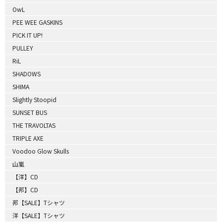
OwL
PEE WEE GASKINS
PICK IT UP!
PULLEY
RiL
SHADOWS
SHIMA
Slightly Stoopid
SUNSET BUS
THE TRAVOLTAS
TRIPLE AXE
Voodoo Glow Skulls
山嵐
【洋】CD
【邦】CD
邦【SALE】Tシャツ
洋【SALE】Tシャツ