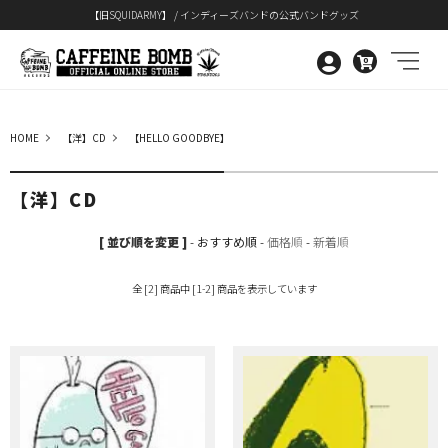
【旧SQUIDARMY】 / インディーズバンドの公式バンドグッズ
0
HOME
【洋】CD
【HELLO GOODBYE】
【洋】CD
[ 並び順を変更 ]
-
おすすめ順
-
価格順
-
新着順
全 [2] 商品中 [1-2] 商品を表示しています