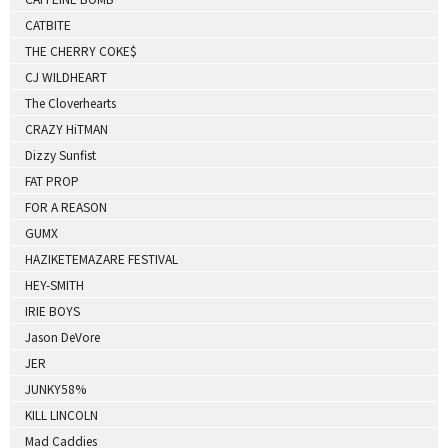
CATBITE
THE CHERRY COKE$
CJ WILDHEART
The Cloverhearts
CRAZY HiTMAN
Dizzy Sunfist
FAT PROP
FOR A REASON
GUMX
HAZIKETEMAZARE FESTIVAL
HEY-SMITH
IRIE BOYS
Jason DeVore
JER
JUNKY58%
KILL LINCOLN
Mad Caddies