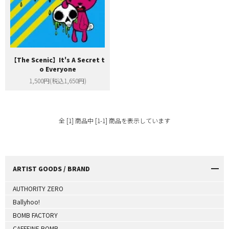
【The Scenic】It's A Secret t
o Everyone
1,500円(税込1,650円)
全 [1] 商品中 [1-1] 商品を表示しています
ARTIST GOODS / BRAND
AUTHORITY ZERO
Ballyhoo!
BOMB FACTORY
CAFFEINE BOMB