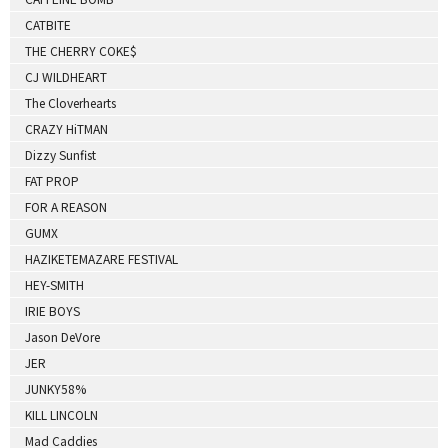
CATBITE
THE CHERRY COKE$
CJ WILDHEART
The Cloverhearts
CRAZY HiTMAN
Dizzy Sunfist
FAT PROP
FOR A REASON
GUMX
HAZIKETEMAZARE FESTIVAL
HEY-SMITH
IRIE BOYS
Jason DeVore
JER
JUNKY58%
KILL LINCOLN
Mad Caddies