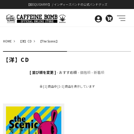
【旧SQUIDARMY】 / インディーズバンドの公式バンドグッズ
0
HOME
【洋】CD
【The Scenic】
【洋】CD
[ 並び順を変更 ]
-
おすすめ順
-
価格順
-
新着順
全 [1] 商品中 [1-1] 商品を表示しています