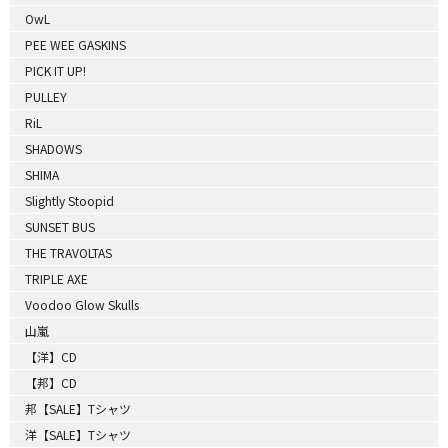
OwL
PEE WEE GASKINS
PICK IT UP!
PULLEY
RiL
SHADOWS
SHIMA
Slightly Stoopid
SUNSET BUS
THE TRAVOLTAS
TRIPLE AXE
Voodoo Glow Skulls
山嵐
【洋】CD
【邦】CD
邦【SALE】Tシャツ
洋【SALE】Tシャツ