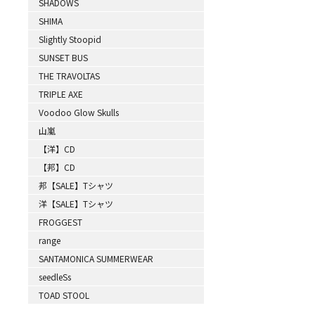
SHADOWS
SHIMA
Slightly Stoopid
SUNSET BUS
THE TRAVOLTAS
TRIPLE AXE
Voodoo Glow Skulls
山嵐
【洋】CD
【邦】CD
邦【SALE】Tシャツ
洋【SALE】Tシャツ
FROGGEST
range
SANTAMONICA SUMMERWEAR
seedleSs
TOAD STOOL