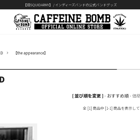
【旧SQUIDARMY】 / インディーズバンドの公式バンドグッズ
D
【the appearance】
D
[ 並び順を変更 ]
-
おすすめ順
-
価
全 [1] 商品中 [1-1] 商品を表示