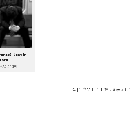
rance】Lost In
rora
税込2,200円)
全 [1] 商品中 [1-1] 商品を表