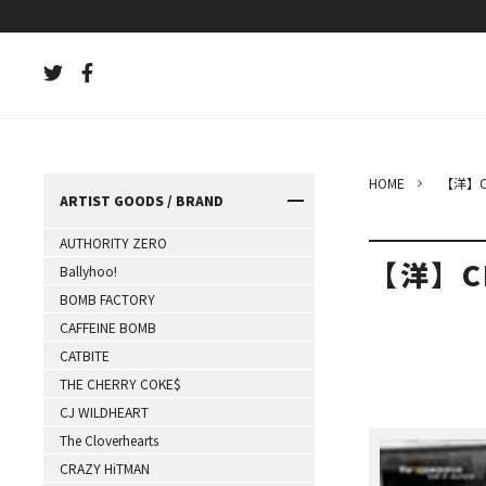
HOME
【洋】C
ARTIST GOODS / BRAND
AUTHORITY ZERO
【洋】C
Ballyhoo!
BOMB FACTORY
CAFFEINE BOMB
CATBITE
THE CHERRY COKE$
CJ WILDHEART
The Cloverhearts
CRAZY HiTMAN