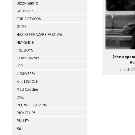
Dizzy Sunfist
FAT PROP
FOR A REASON
GUMX
HAZIKETEMAZARE FESTIVAL
HEY-SMITH
IRIE BOYS
【the appea
Jason DeVore
Au
JER
2,000円(
JUNKY58%
KILL LINCOLN
Mad Caddies
OwL
PEE WEE GASKINS
PICK IT UP!
PULLEY
RiL