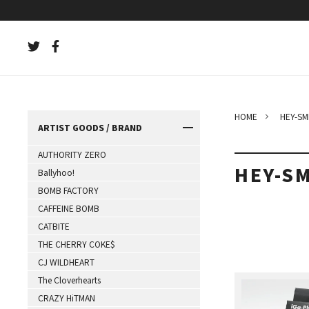
HOME
HEY-SM
ARTIST GOODS / BRAND
AUTHORITY ZERO
HEY-S
Ballyhoo!
BOMB FACTORY
CAFFEINE BOMB
CATBITE
THE CHERRY COKE$
CJ WILDHEART
The Cloverhearts
CRAZY HiTMAN