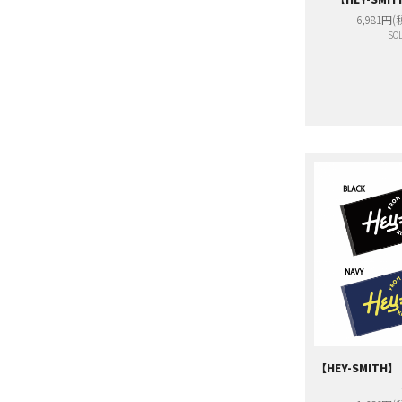
6,981円(
SOL
【HEY-SMITH】 