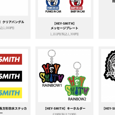
TH】クリアバングル
【HEY-SMITH】
込1,000円)
メッセージプレート
1,181円(税込1,300円)
H】長方形防水ステッカ
【HEY-SMITH】キーホルダー
【HEY-
ー
636円(税込700円)