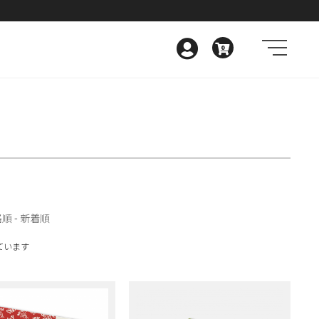
0
格順
-
新着順
しています