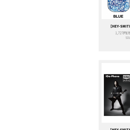
【HEY-SMI
1,727円(
SOL
【HEY-SMIT