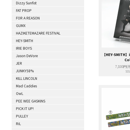
Dizzy Sunfist
FAT PROP
FOR A REASON
GUMX
HAZIKETEMAZARE FESTIVAL
HEY-SMITH
IRIE BOYS
【HEY-SMITH】
Jason DeVore
Co
JER
7,800円(
JUNKY58%
SOL
KILL LINCOLN
Mad Caddies
OwL
PEE WEE GASKINS
PICK IT UP!
PULLEY
RiL