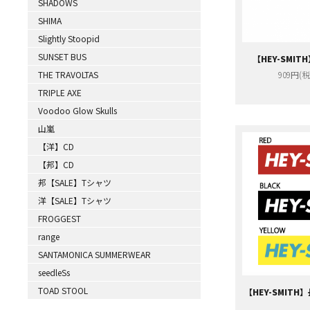
SHADOWS
SHIMA
Slightly Stoopid
SUNSET BUS
【HEY-SMI
THE TRAVOLTAS
909円(税
TRIPLE AXE
Voodoo Glow Skulls
山嵐
【洋】CD
【邦】CD
邦【SALE】Tシャツ
洋【SALE】Tシャツ
FROGGEST
range
SANTAMONICA SUMMERWEAR
seedleSs
TOAD STOOL
【HEY-SMIT