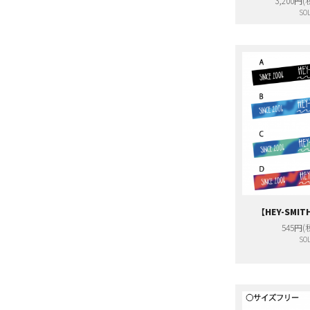
3,200円(
SOL
【HEY-SM
545円(
SOL