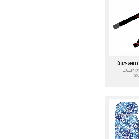
【HEY-SM
1,818円(
SOL