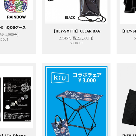
TH】iQOSケース
【HEY-SMITH】CLEAR BAG
【HEY-
税込1,900円)
2,545円(税込2,800円)
5
D OUT
SOLD OUT
H】iGa-Phone
【HEY-S