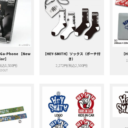
iGa-Phone 【New
【HEY-SMITH】ソックス（ポーチ付
【H
lor】
き）
1
税込8,580円)
2,272円(税込2,500円)
D OUT