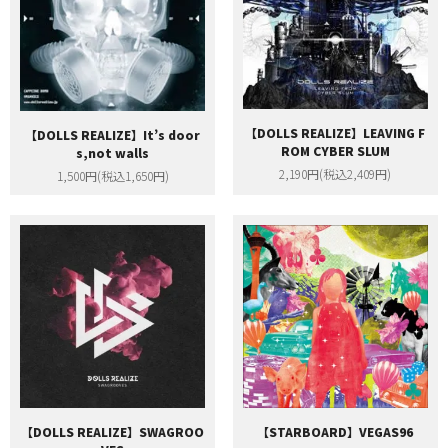
【DOLLS REALIZE】LEAVING F
【DOLLS REALIZE】It’s door
ROM CYBER SLUM
s,not walls
2,190円(税込2,409円)
1,500円(税込1,650円)
【STARBOARD】VEGAS96
【DOLLS REALIZE】SWAGROO