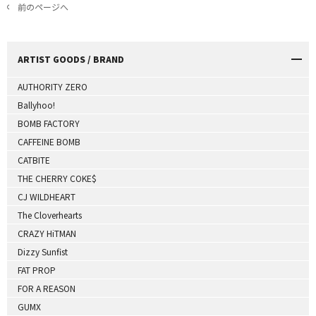
前のページへ
ARTIST GOODS / BRAND
AUTHORITY ZERO
Ballyhoo!
BOMB FACTORY
CAFFEINE BOMB
CATBITE
THE CHERRY COKE$
CJ WILDHEART
The Cloverhearts
CRAZY HiTMAN
Dizzy Sunfist
FAT PROP
FOR A REASON
GUMX