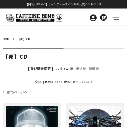
【旧SQUIDARMY】 / インディーズバンドの公式バンドグッズ
0
HOME
【邦】CD
【邦】CD
[ 並び順を変更 ]
-
おすすめ順
-
価格順
-
新着順
全 [51] 商品中 [41-51] 商品を表示しています
前のページへ