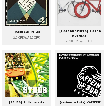
【PiSTE BROTHERS】PiSTE B
【SCREAM】RELAX
ROTHERS
2,000円(税込2,200円)
2,300円(税込2,530円)
【STUDS】Roller coaster
【various artists】CAFFEINE