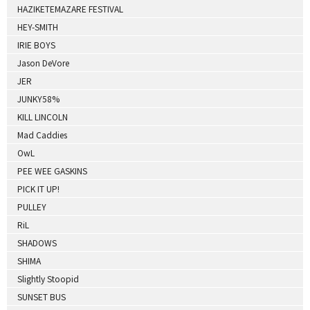
HAZIKETEMAZARE FESTIVAL
HEY-SMITH
IRIE BOYS
Jason DeVore
JER
JUNKY58%
KILL LINCOLN
Mad Caddies
OwL
PEE WEE GASKINS
PICK IT UP!
PULLEY
RiL
SHADOWS
SHIMA
Slightly Stoopid
SUNSET BUS