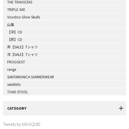
THE TRAVOLTAS
TRIPLE AXE
Voodoo Glow Skulls
山嵐
【洋】CD
【邦】CD
邦【SALE】Tシャツ
洋【SALE】Tシャツ
FROGGEST
range
SANTAMONICA SUMMERWEAR
seedleSs
TOAD STOOL
CATEGORY
Tweets by InfoSQUID