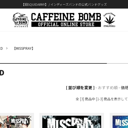
【旧SQUIDARMY】 / インディーズバンドの公式バンドグッズ
D
【MISSPRAY】
D
[ 並び順を変更 ]
-
おすすめ順
-
価
全 [3] 商品中 [1-3] 商品を表示