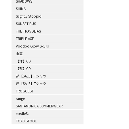
SHADOWS
SHIMA
Slightly Stoopid
SUNSET BUS
THE TRAVOLTAS
TRIPLE AXE
Voodoo Glow Skulls
山嵐
【洋】CD
【邦】CD
邦【SALE】Tシャツ
洋【SALE】Tシャツ
FROGGEST
range
SANTAMONICA SUMMERWEAR
seedleSs
TOAD STOOL