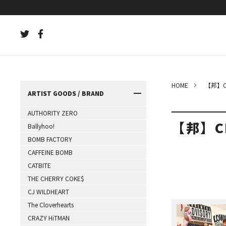
HOME
【邦】C
ARTIST GOODS / BRAND
AUTHORITY ZERO
【邦】C
Ballyhoo!
BOMB FACTORY
CAFFEINE BOMB
CATBITE
THE CHERRY COKE$
CJ WILDHEART
The Cloverhearts
CRAZY HiTMAN