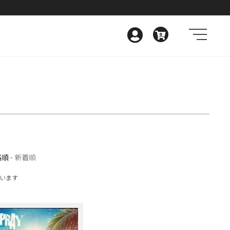
0
格順
-
新着順
しています