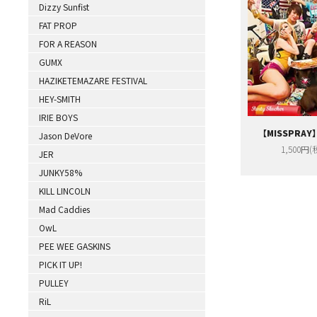
Dizzy Sunfist
FAT PROP
FOR A REASON
GUMX
HAZIKETEMAZARE FESTIVAL
HEY-SMITH
IRIE BOYS
【MISSPRAY】
Jason DeVore
1,500円(
JER
JUNKY58%
KILL LINCOLN
Mad Caddies
OwL
PEE WEE GASKINS
PICK IT UP!
PULLEY
RiL