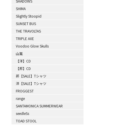
SHADOWS
SHIMA
Slightly Stoopid
SUNSET BUS
THE TRAVOLTAS
TRIPLE AXE
Voodoo Glow Skulls
山嵐
【洋】CD
【邦】CD
邦【SALE】Tシャツ
洋【SALE】Tシャツ
FROGGEST
range
SANTAMONICA SUMMERWEAR
seedleSs
TOAD STOOL