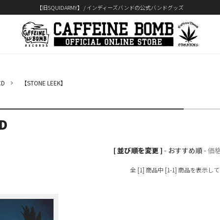
【旧SQUIDARMY】 / インディーズバンドの公式バンドグッズ
D
【STONE LEEK】
D
[ 並び順を変更 ]
-
おすすめ順
-
価
全 [1] 商品中 [1-1] 商品を表示