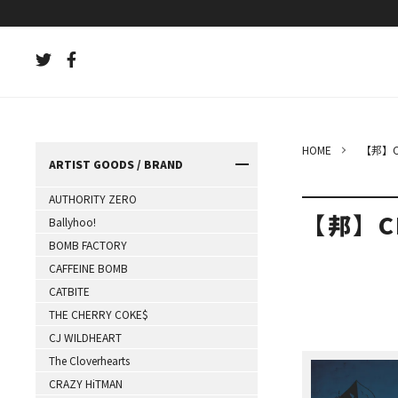
HOME
【邦】C
ARTIST GOODS / BRAND
AUTHORITY ZERO
【邦】C
Ballyhoo!
BOMB FACTORY
CAFFEINE BOMB
CATBITE
THE CHERRY COKE$
CJ WILDHEART
The Cloverhearts
CRAZY HiTMAN