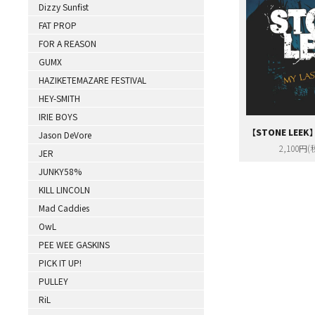
Dizzy Sunfist
FAT PROP
FOR A REASON
GUMX
HAZIKETEMAZARE FESTIVAL
HEY-SMITH
IRIE BOYS
【STONE LEEK
Jason DeVore
2,100円(
JER
JUNKY58%
KILL LINCOLN
Mad Caddies
OwL
PEE WEE GASKINS
PICK IT UP!
PULLEY
RiL