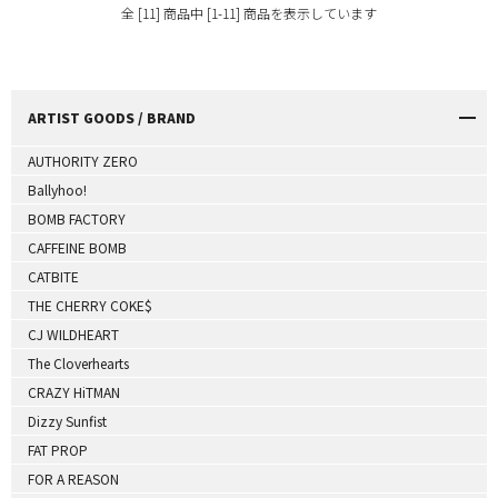
全 [11] 商品中 [1-11] 商品を表示しています
ARTIST GOODS / BRAND
AUTHORITY ZERO
Ballyhoo!
BOMB FACTORY
CAFFEINE BOMB
CATBITE
THE CHERRY COKE$
CJ WILDHEART
The Cloverhearts
CRAZY HiTMAN
Dizzy Sunfist
FAT PROP
FOR A REASON