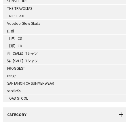
SUNSET BUS
THE TRAVOLTAS
TRIPLE AXE
Voodoo Glow Skulls
山嵐
【洋】CD
【邦】CD
邦【SALE】Tシャツ
洋【SALE】Tシャツ
FROGGEST
range
SANTAMONICA SUMMERWEAR
seedleSs
TOAD STOOL
CATEGORY