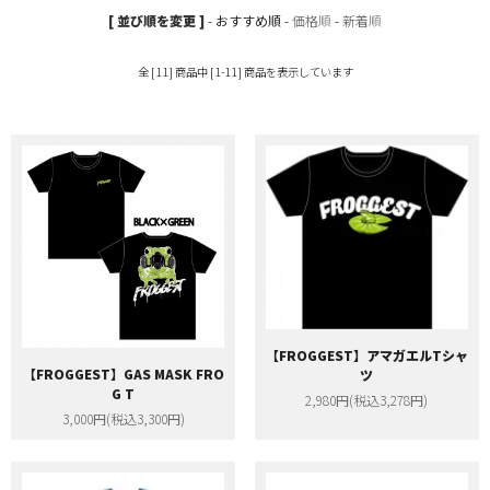
[ 並び順を変更 ]
-
おすすめ順
-
価格順
-
新着順
全 [11] 商品中 [1-11] 商品を表示しています
【FROGGEST】アマガエルTシャ
【FROGGEST】GAS MASK FRO
ツ
G T
2,980円(税込3,278円)
3,000円(税込3,300円)