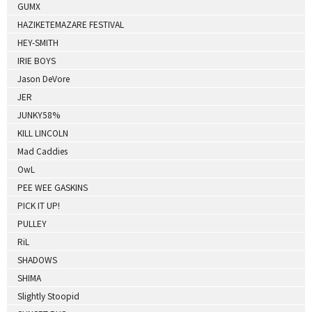
GUMX
HAZIKETEMAZARE FESTIVAL
HEY-SMITH
IRIE BOYS
Jason DeVore
JER
JUNKY58%
KILL LINCOLN
Mad Caddies
OwL
PEE WEE GASKINS
PICK IT UP!
PULLEY
RiL
SHADOWS
SHIMA
Slightly Stoopid