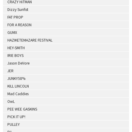
CRAZY HiTMAN
Dizzy Sunfist
FAT PROP
FOR A REASON
GUMX
HAZIKETEMAZARE FESTIVAL
HEY-SMITH
IRIE BOYS
Jason DeVore
JER
JUNKY58%
KILL LINCOLN
Mad Caddies
OwL
PEE WEE GASKINS
PICK IT UP!
PULLEY
RiL