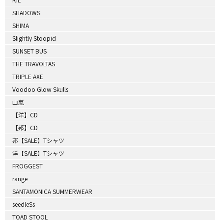
SHADOWS
SHIMA
Slightly Stoopid
SUNSET BUS
THE TRAVOLTAS
TRIPLE AXE
Voodoo Glow Skulls
山嵐
【洋】CD
【邦】CD
邦【SALE】Tシャツ
洋【SALE】Tシャツ
FROGGEST
range
SANTAMONICA SUMMERWEAR
seedleSs
TOAD STOOL