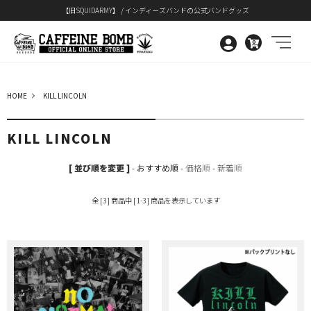
【旧SQUIDARMY】 / インディーズバンドの公式バンドグッズ
0
HOME
KILL LINCOLN
KILL LINCOLN
[ 並び順を変更 ]
-
おすすめ順
-
価格順
-
新着順
全 [3] 商品中 [1-3] 商品を表示しています