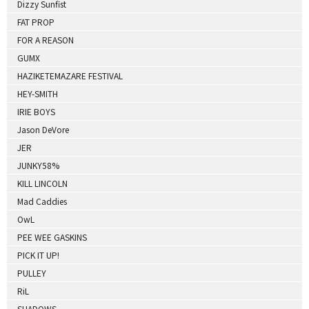
Dizzy Sunfist
FAT PROP
FOR A REASON
GUMX
HAZIKETEMAZARE FESTIVAL
HEY-SMITH
IRIE BOYS
Jason DeVore
JER
JUNKY58%
KILL LINCOLN
Mad Caddies
OwL
PEE WEE GASKINS
PICK IT UP!
PULLEY
RiL
SHADOWS