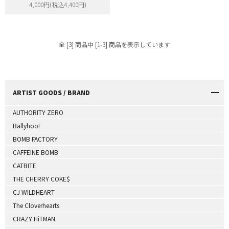
4,000円(税込4,400円)
全 [3] 商品中 [1-3] 商品を表示しています
ARTIST GOODS / BRAND
AUTHORITY ZERO
Ballyhoo!
BOMB FACTORY
CAFFEINE BOMB
CATBITE
THE CHERRY COKE$
CJ WILDHEART
The Cloverhearts
CRAZY HiTMAN