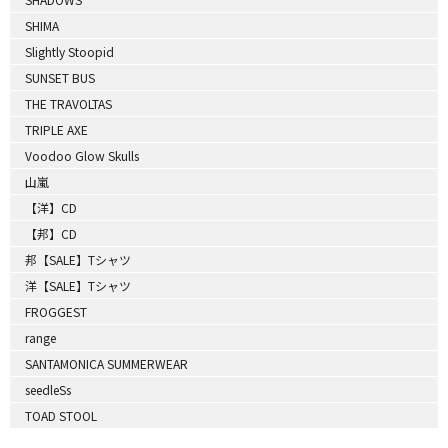
SHIMA
Slightly Stoopid
SUNSET BUS
THE TRAVOLTAS
TRIPLE AXE
Voodoo Glow Skulls
山嵐
【洋】CD
【邦】CD
邦【SALE】Tシャツ
洋【SALE】Tシャツ
FROGGEST
range
SANTAMONICA SUMMERWEAR
seedleSs
TOAD STOOL