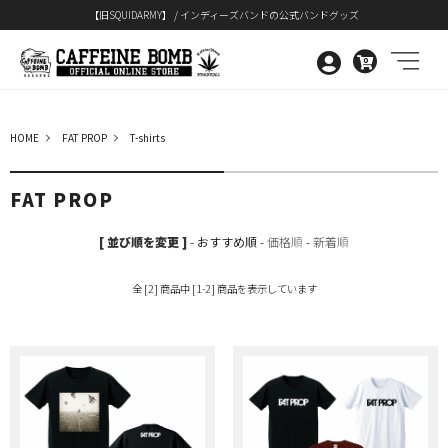
【旧SQUIDARMY】 / インディーズバンドの公式バンドグッズ
0
HOME
FAT PROP
T-shirts
FAT PROP
[ 並び順を変更 ]
-
おすすめ順
-
価格順
-
新着順
全 [2] 商品中 [1-2] 商品を表示しています