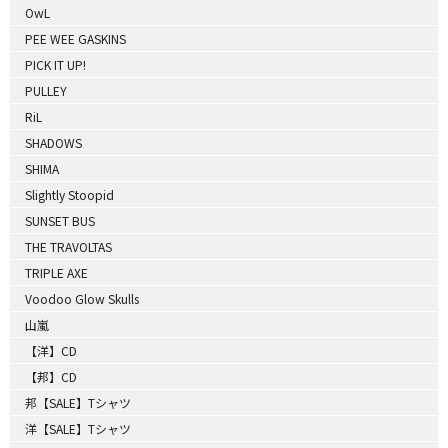
OwL
PEE WEE GASKINS
PICK IT UP!
PULLEY
RiL
SHADOWS
SHIMA
Slightly Stoopid
SUNSET BUS
THE TRAVOLTAS
TRIPLE AXE
Voodoo Glow Skulls
山嵐
【洋】CD
【邦】CD
邦【SALE】Tシャツ
洋【SALE】Tシャツ