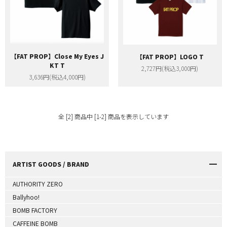
【FAT PROP】Close My Eyes J
【FAT PROP】LOGO T
KT T
2,727円(税込3,000円)
3,636円(税込4,000円)
全 [2] 商品中 [1-2] 商品を表示しています
ARTIST GOODS / BRAND
AUTHORITY ZERO
Ballyhoo!
BOMB FACTORY
CAFFEINE BOMB