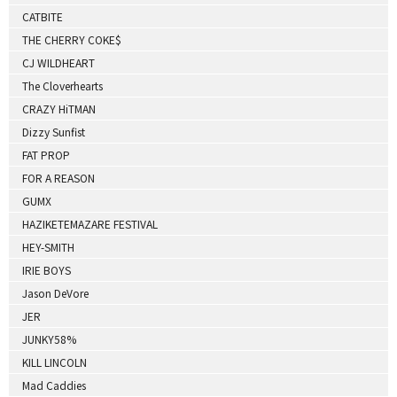
CATBITE
THE CHERRY COKE$
CJ WILDHEART
The Cloverhearts
CRAZY HiTMAN
Dizzy Sunfist
FAT PROP
FOR A REASON
GUMX
HAZIKETEMAZARE FESTIVAL
HEY-SMITH
IRIE BOYS
Jason DeVore
JER
JUNKY58%
KILL LINCOLN
Mad Caddies