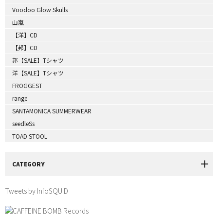
Voodoo Glow Skulls
山嵐
【洋】CD
【邦】CD
邦【SALE】Tシャツ
洋【SALE】Tシャツ
FROGGEST
range
SANTAMONICA SUMMERWEAR
seedleSs
TOAD STOOL
CATEGORY
Tweets by InfoSQUID