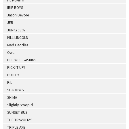
IRIE BOYS
Jason DeVore
JER
JUNKY58%
KILL LINCOLN
Mad Caddies
OwL
PEE WEE GASKINS
PICK IT UP!
PULLEY
RiL
SHADOWS
SHIMA
Slightly Stoopid
SUNSET BUS
THE TRAVOLTAS
TRIPLE AXE