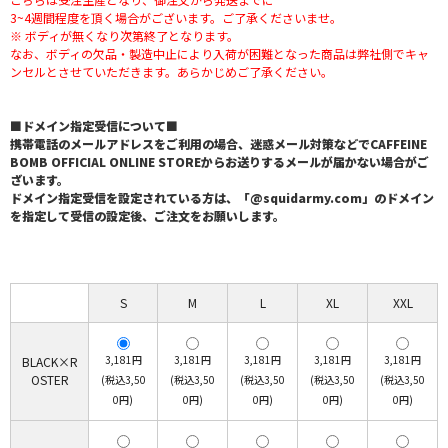
3~4週間程度を頂く場合がございます。ご了承くださいませ。
※ ボディが無くなり次第終了となります。
なお、ボディの欠品・製造中止により入荷が困難となった商品は弊社側でキャ
ンセルとさせていただきます。あらかじめご了承ください。
■ドメイン指定受信について■
携帯電話のメールアドレスをご利用の場合、迷惑メール対策などでCAFFEINE
BOMB OFFICIAL ONLINE STOREからお送りするメールが届かない場合がご
ざいます。
ドメイン指定受信を設定されている方は、「@squidarmy.com」のドメイン
を指定して受信の設定後、ご注文をお願いします。
S
M
L
XL
XXL
3,181円
3,181円
3,181円
3,181円
3,181円
BLACK×R
OSTER
(税込3,50
(税込3,50
(税込3,50
(税込3,50
(税込3,50
0円)
0円)
0円)
0円)
0円)