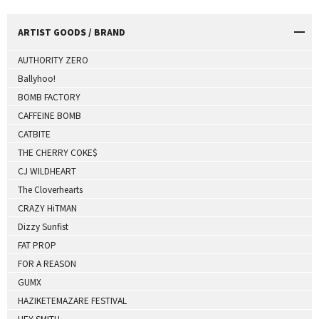
ARTIST GOODS / BRAND
AUTHORITY ZERO
Ballyhoo!
BOMB FACTORY
CAFFEINE BOMB
CATBITE
THE CHERRY COKE$
CJ WILDHEART
The Cloverhearts
CRAZY HiTMAN
Dizzy Sunfist
FAT PROP
FOR A REASON
GUMX
HAZIKETEMAZARE FESTIVAL
HEY-SMITH