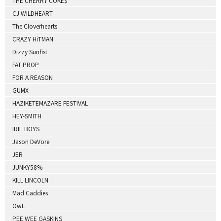
THE CHERRY COKE$
CJ WILDHEART
The Cloverhearts
CRAZY HiTMAN
Dizzy Sunfist
FAT PROP
FOR A REASON
GUMX
HAZIKETEMAZARE FESTIVAL
HEY-SMITH
IRIE BOYS
Jason DeVore
JER
JUNKY58%
KILL LINCOLN
Mad Caddies
OwL
PEE WEE GASKINS