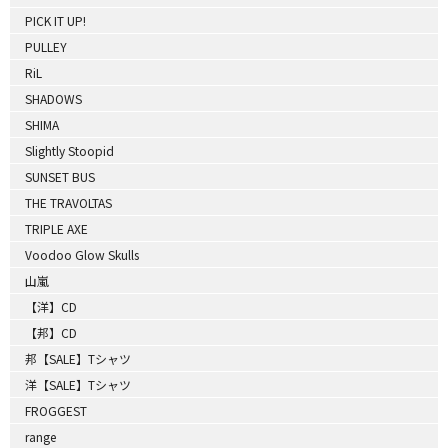
PICK IT UP!
PULLEY
RiL
SHADOWS
SHIMA
Slightly Stoopid
SUNSET BUS
THE TRAVOLTAS
TRIPLE AXE
Voodoo Glow Skulls
山嵐
【洋】CD
【邦】CD
邦【SALE】Tシャツ
洋【SALE】Tシャツ
FROGGEST
range