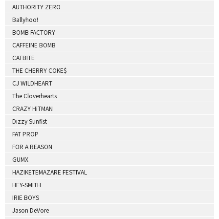
AUTHORITY ZERO
Ballyhoo!
BOMB FACTORY
CAFFEINE BOMB
CATBITE
THE CHERRY COKE$
CJ WILDHEART
The Cloverhearts
CRAZY HiTMAN
Dizzy Sunfist
FAT PROP
FOR A REASON
GUMX
HAZIKETEMAZARE FESTIVAL
HEY-SMITH
IRIE BOYS
Jason DeVore