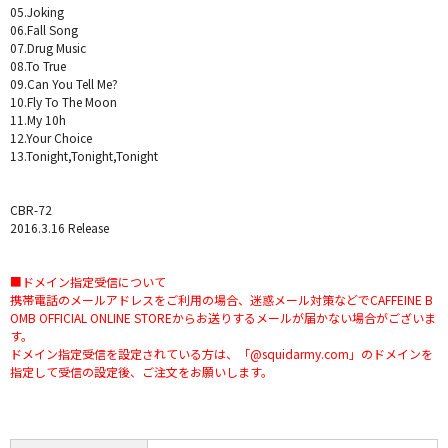
05.Joking
06.Fall Song
07.Drug Music
08.To True
09.Can You Tell Me?
10.Fly To The Moon
11.My 10h
12.Your Choice
13.Tonight,Tonight,Tonight
CBR-72
2016.3.16 Release
■ドメイン指定受信について
携帯電話のメールアドレスをご利用の場合、迷惑メール対策などでCAFFEINE B
OMB OFFICIAL ONLINE STOREからお送りするメールが届かない場合がございま
す。
ドメイン指定受信を設定されている方は、「@squidarmy.com」のドメインを
指定して受信の設定後、ご注文をお願いします。