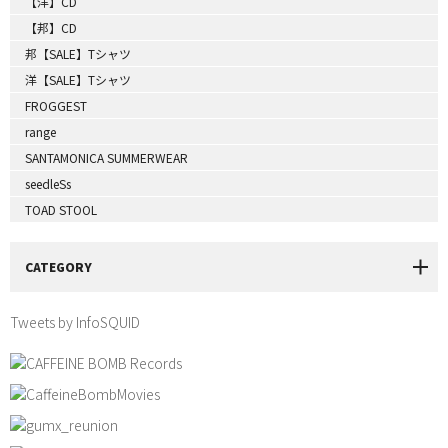
【洋】CD
【邦】CD
邦【SALE】Tシャツ
洋【SALE】Tシャツ
FROGGEST
range
SANTAMONICA SUMMERWEAR
seedleSs
TOAD STOOL
CATEGORY
Tweets by InfoSQUID