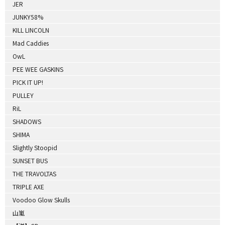
JER
JUNKY58%
KILL LINCOLN
Mad Caddies
OwL
PEE WEE GASKINS
PICK IT UP!
PULLEY
RiL
SHADOWS
SHIMA
Slightly Stoopid
SUNSET BUS
THE TRAVOLTAS
TRIPLE AXE
Voodoo Glow Skulls
山嵐