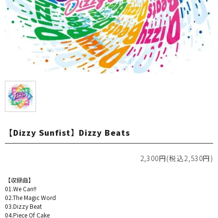
【Dizzy Sunfist】Dizzy Beats
2,300円(税込2,530円)
【収録曲】
01.We Can!!
02.The Magic Word
03.Dizzy Beat
04.Piece Of Cake