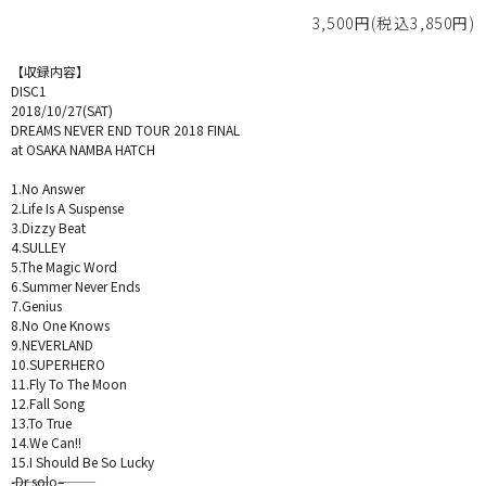
3,500円(税込3,850円)
【収録内容】
DISC1
2018/10/27(SAT)
DREAMS NEVER END TOUR 2018 FINAL
at OSAKA NAMBA HATCH
1.No Answer
2.Life Is A Suspense
3.Dizzy Beat
4.SULLEY
5.The Magic Word
6.Summer Never Ends
7.Genius
8.No One Knows
9.NEVERLAND
10.SUPERHERO
11.Fly To The Moon
12.Fall Song
13.To True
14.We Can!!
15.I Should Be So Lucky
―――-Dr solo―――–