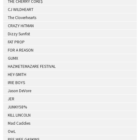
THE CHERRY COKE$
CJ WILDHEART
The Cloverhearts
CRAZY HiTMAN
Dizzy Sunfist
FAT PROP
FOR A REASON
GUMX
HAZIKETEMAZARE FESTIVAL
HEY-SMITH
IRIE BOYS
Jason DeVore
JER
JUNKY58%
KILL LINCOLN
Mad Caddies
OwL
PEE WEE GASKINS