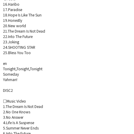
16.Haribo
17.Paradise
18.Hope Is Like The Sun
19.Honestly
20.New world
21.The Dream Is Not Dead
22.Into The Future
23.Joking
24.SHOOTING STAR
25.Bless You Too
en
Tonight,Tonight,Tonight
Someday
Yahman!
DISC2
□Music Video
1.The Dream Is Not Dead
2.No One Knows
3.No Answer
4.Life Is A Suspense
5.Summer Never Ends
6.Into The Future