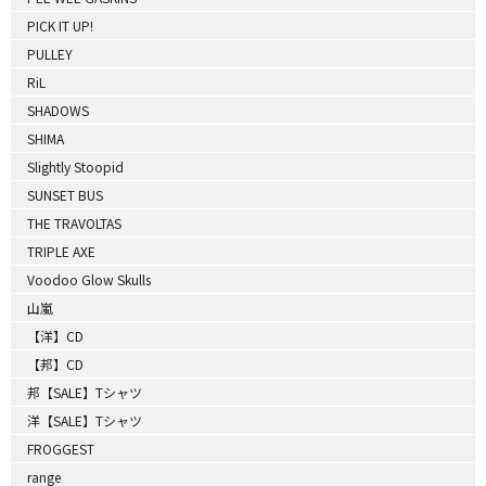
PICK IT UP!
PULLEY
RiL
SHADOWS
SHIMA
Slightly Stoopid
SUNSET BUS
THE TRAVOLTAS
TRIPLE AXE
Voodoo Glow Skulls
山嵐
【洋】CD
【邦】CD
邦【SALE】Tシャツ
洋【SALE】Tシャツ
FROGGEST
range