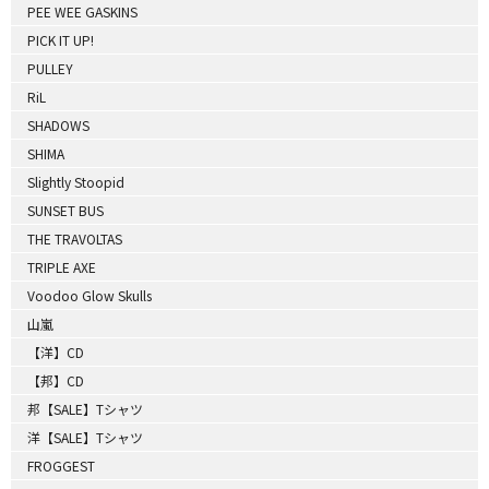
PEE WEE GASKINS
PICK IT UP!
PULLEY
RiL
SHADOWS
SHIMA
Slightly Stoopid
SUNSET BUS
THE TRAVOLTAS
TRIPLE AXE
Voodoo Glow Skulls
山嵐
【洋】CD
【邦】CD
邦【SALE】Tシャツ
洋【SALE】Tシャツ
FROGGEST