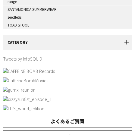
range
SANTAMONICA SUMMERWEAR
seedleSs
TOAD STOOL
CATEGORY
Tweets by InfoSQUID
よくあるご質問