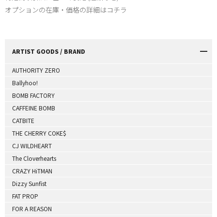
オプションの在庫・価格の詳細はコチラ
ARTIST GOODS / BRAND
AUTHORITY ZERO
Ballyhoo!
BOMB FACTORY
CAFFEINE BOMB
CATBITE
THE CHERRY COKE$
CJ WILDHEART
The Cloverhearts
CRAZY HiTMAN
Dizzy Sunfist
FAT PROP
FOR A REASON