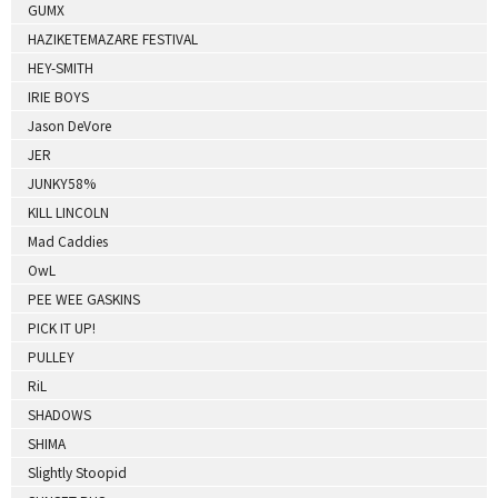
GUMX
HAZIKETEMAZARE FESTIVAL
HEY-SMITH
IRIE BOYS
Jason DeVore
JER
JUNKY58%
KILL LINCOLN
Mad Caddies
OwL
PEE WEE GASKINS
PICK IT UP!
PULLEY
RiL
SHADOWS
SHIMA
Slightly Stoopid