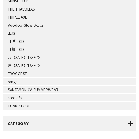
SUNSET BUS
THE TRAVOLTAS
TRIPLE AXE
Voodoo Glow Skulls
山嵐
【洋】CD
【邦】CD
邦【SALE】Tシャツ
洋【SALE】Tシャツ
FROGGEST
range
SANTAMONICA SUMMERWEAR
seedleSs
TOAD STOOL
CATEGORY