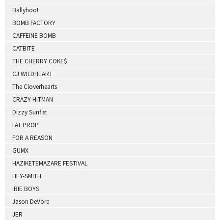
Ballyhoo!
BOMB FACTORY
CAFFEINE BOMB
CATBITE
THE CHERRY COKE$
CJ WILDHEART
The Cloverhearts
CRAZY HiTMAN
Dizzy Sunfist
FAT PROP
FOR A REASON
GUMX
HAZIKETEMAZARE FESTIVAL
HEY-SMITH
IRIE BOYS
Jason DeVore
JER