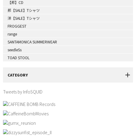
【邦】CD
邦【SALE】Tシャツ
洋【SALE】Tシャツ
FROGGEST
range
SANTAMONICA SUMMERWEAR
seedleSs
TOAD STOOL
CATEGORY
Tweets by InfoSQUID