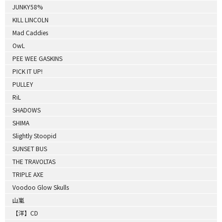
JUNKY58%
KILL LINCOLN
Mad Caddies
OwL
PEE WEE GASKINS
PICK IT UP!
PULLEY
RiL
SHADOWS
SHIMA
Slightly Stoopid
SUNSET BUS
THE TRAVOLTAS
TRIPLE AXE
Voodoo Glow Skulls
山嵐
【洋】CD