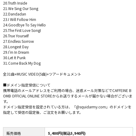
20.Truth Inside
21.We Sing Our Song
22.Dandadan
23.I Will Follow Him
24.Goodbye To Say Hello
25.The First Love SongI
26.True Yourself
27.Endless Sorrow
28.Longest Day
29.I’m In Dream
30.Let It Punk
31.Come Back My Dog
全31曲+MUSIC VIDEO(5曲)+ツアードキュメント
■ドメイン指定受信について
携帯電話のメールアドレスをご利用の場合、迷惑メール対策などでCAFFEINE B
OMB OFFICIAL ONLINE STOREからお送りするメールが届かない場合がございま
す。
ドメイン指定受信を設定されている方は、「@squidarmy.com」のドメインを
指定して受信の設定後、ご注文をお願いします。
販売価格
5,400円(税込5,940円)