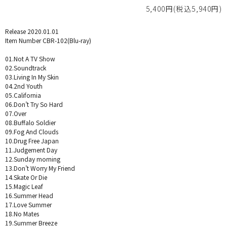
5,400円(税込5,940円)
Release 2020.01.01
Item Number CBR-102(Blu-ray)
01.Not A TV Show
02.Soundtrack
03.Living In My Skin
04.2nd Youth
05.California
06.Don’t Try So Hard
07.Over
08.Buffalo Soldier
09.Fog And Clouds
10.Drug Free Japan
11.Judgement Day
12.Sunday morning
13.Don’t Worry My Friend
14.Skate Or Die
15.Magic Leaf
16.Summer Head
17.Love Summer
18.No Mates
19.Summer Breeze