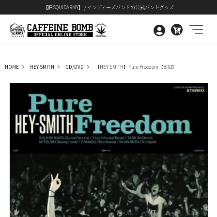
【旧SQUIDARMY】 / インディーズバンドの公式バンドグッズ
0
HOME
HEY-SMITH
CD/DVD
【HEY-SMITH】Pure Freedom【BRD】