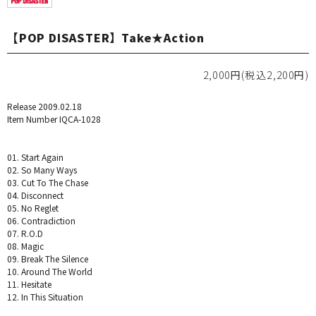
【POP DISASTER】Take★Action
2,000円(税込2,200円)
Release 2009.02.18
Item Number IQCA-1028
01. Start Again
02. So Many Ways
03. Cut To The Chase
04. Disconnect
05. No Reglet
06. Contradiction
07. R.O.D
08. Magic
09. Break The Silence
10. Around The World
11. Hesitate
12. In This Situation