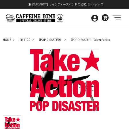
【旧SQUIDARMY】 / インディーズバンドの公式バンドグッズ
0
HOME
【邦】CD
【POP DISASTER】
【POP DISASTER】Take★Action