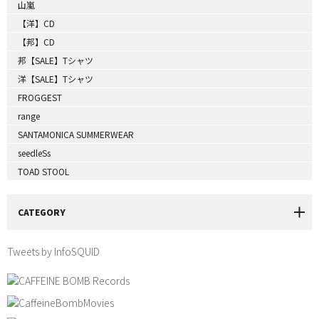
山嵐
【洋】CD
【邦】CD
邦【SALE】Tシャツ
洋【SALE】Tシャツ
FROGGEST
range
SANTAMONICA SUMMERWEAR
seedleSs
TOAD STOOL
CATEGORY
Tweets by InfoSQUID