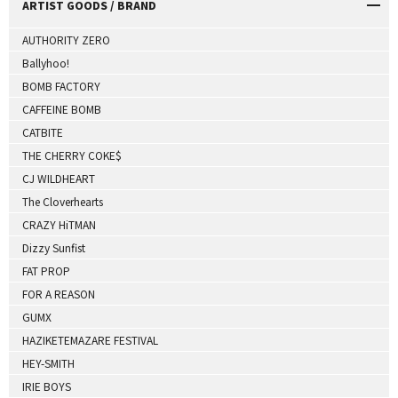
ARTIST GOODS / BRAND
AUTHORITY ZERO
Ballyhoo!
BOMB FACTORY
CAFFEINE BOMB
CATBITE
THE CHERRY COKE$
CJ WILDHEART
The Cloverhearts
CRAZY HiTMAN
Dizzy Sunfist
FAT PROP
FOR A REASON
GUMX
HAZIKETEMAZARE FESTIVAL
HEY-SMITH
IRIE BOYS