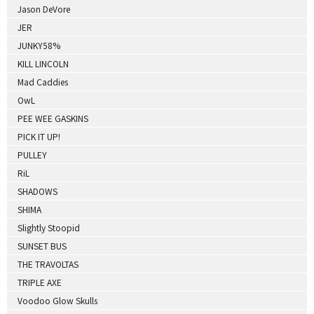
Jason DeVore
JER
JUNKY58%
KILL LINCOLN
Mad Caddies
OwL
PEE WEE GASKINS
PICK IT UP!
PULLEY
RiL
SHADOWS
SHIMA
Slightly Stoopid
SUNSET BUS
THE TRAVOLTAS
TRIPLE AXE
Voodoo Glow Skulls