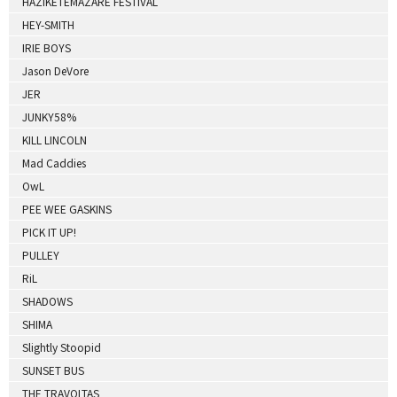
HAZIKETEMAZARE FESTIVAL
HEY-SMITH
IRIE BOYS
Jason DeVore
JER
JUNKY58%
KILL LINCOLN
Mad Caddies
OwL
PEE WEE GASKINS
PICK IT UP!
PULLEY
RiL
SHADOWS
SHIMA
Slightly Stoopid
SUNSET BUS
THE TRAVOLTAS