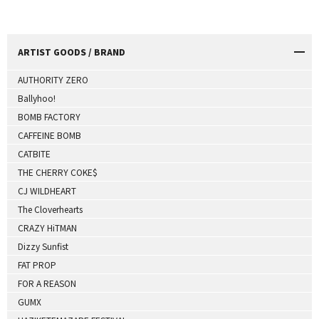
ARTIST GOODS / BRAND
AUTHORITY ZERO
Ballyhoo!
BOMB FACTORY
CAFFEINE BOMB
CATBITE
THE CHERRY COKE$
CJ WILDHEART
The Cloverhearts
CRAZY HiTMAN
Dizzy Sunfist
FAT PROP
FOR A REASON
GUMX