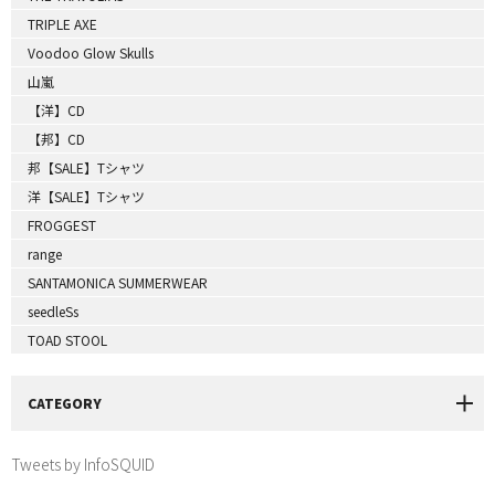
TRIPLE AXE
Voodoo Glow Skulls
山嵐
【洋】CD
【邦】CD
邦【SALE】Tシャツ
洋【SALE】Tシャツ
FROGGEST
range
SANTAMONICA SUMMERWEAR
seedleSs
TOAD STOOL
CATEGORY
Tweets by InfoSQUID