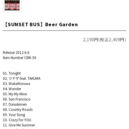
【SUNSET BUS】Beer Garden
2,190円(税込2,409円)
Release 2012.6.6
Item Number CBR-50
01. Tonight
02. ツナゲ feat. TAKUMA
03. Wakattoruwa
04. Wander
05. My-My-Mine
06. San Francisco
07. Daisukimen
08. Country Roads
09. Your Song
10. Crazy for YOU
11. Give Me Summer