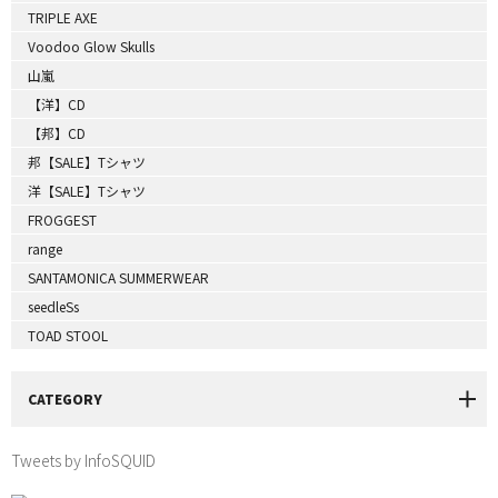
TRIPLE AXE
Voodoo Glow Skulls
山嵐
【洋】CD
【邦】CD
邦【SALE】Tシャツ
洋【SALE】Tシャツ
FROGGEST
range
SANTAMONICA SUMMERWEAR
seedleSs
TOAD STOOL
CATEGORY
Tweets by InfoSQUID