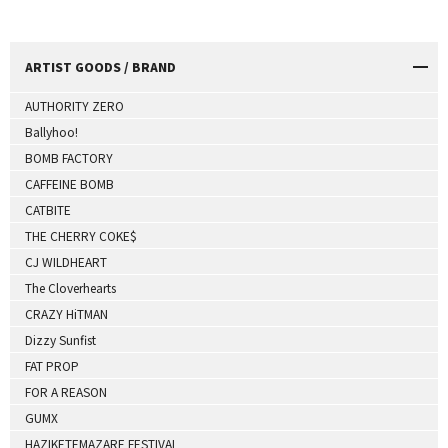
ARTIST GOODS / BRAND
AUTHORITY ZERO
Ballyhoo!
BOMB FACTORY
CAFFEINE BOMB
CATBITE
THE CHERRY COKE$
CJ WILDHEART
The Cloverhearts
CRAZY HiTMAN
Dizzy Sunfist
FAT PROP
FOR A REASON
GUMX
HAZIKETEMAZARE FESTIVAL