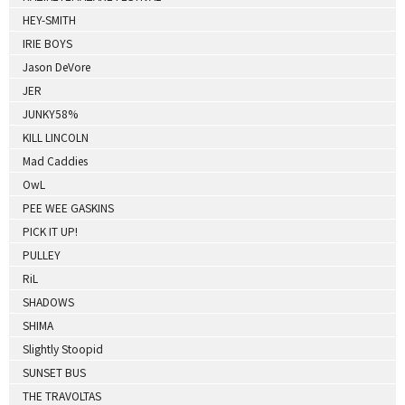
HEY-SMITH
IRIE BOYS
Jason DeVore
JER
JUNKY58%
KILL LINCOLN
Mad Caddies
OwL
PEE WEE GASKINS
PICK IT UP!
PULLEY
RiL
SHADOWS
SHIMA
Slightly Stoopid
SUNSET BUS
THE TRAVOLTAS