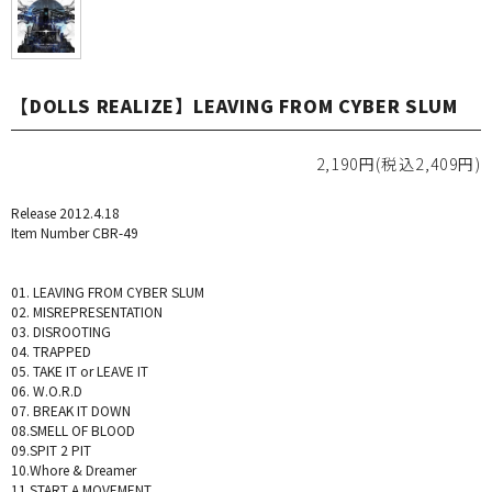
【DOLLS REALIZE】LEAVING FROM CYBER SLUM
2,190円(税込2,409円)
Release 2012.4.18
Item Number CBR-49
01. LEAVING FROM CYBER SLUM
02. MISREPRESENTATION
03. DISROOTING
04. TRAPPED
05. TAKE IT or LEAVE IT
06. W.O.R.D
07. BREAK IT DOWN
08.SMELL OF BLOOD
09.SPIT 2 PIT
10.Whore & Dreamer
11.START A MOVEMENT