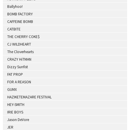
Ballyhoo!
BOMB FACTORY
CAFFEINE BOMB
CATBITE
THE CHERRY COKE$
CJ WILDHEART
The Cloverhearts
CRAZY HiTMAN
Dizzy Sunfist
FAT PROP
FOR A REASON
GUMX
HAZIKETEMAZARE FESTIVAL
HEY-SMITH
IRIE BOYS
Jason DeVore
JER