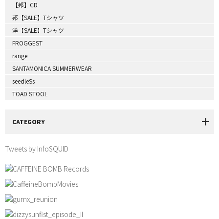
【邦】CD
邦【SALE】Tシャツ
洋【SALE】Tシャツ
FROGGEST
range
SANTAMONICA SUMMERWEAR
seedleSs
TOAD STOOL
CATEGORY
Tweets by InfoSQUID