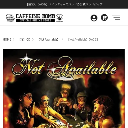
【旧SQUIDARMY】 / インディーズバンドの公式バンドグッズ
0
HOME
【洋】CD
【Not Available】
【Not Available】5 ACES