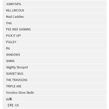
JUNKY58%
KILL LINCOLN
Mad Caddies
OwL
PEE WEE GASKINS
PICK IT UP!
PULLEY
RiL
SHADOWS
SHIMA
Slightly Stoopid
SUNSET BUS
THE TRAVOLTAS
TRIPLE AXE
Voodoo Glow Skulls
山嵐
【洋】CD