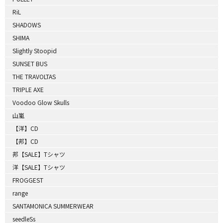
RiL
SHADOWS
SHIMA
Slightly Stoopid
SUNSET BUS
THE TRAVOLTAS
TRIPLE AXE
Voodoo Glow Skulls
山嵐
【洋】CD
【邦】CD
邦【SALE】Tシャツ
洋【SALE】Tシャツ
FROGGEST
range
SANTAMONICA SUMMERWEAR
seedleSs