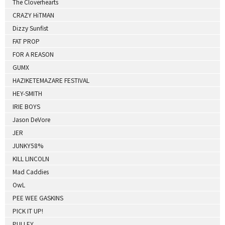
The Cloverhearts
CRAZY HiTMAN
Dizzy Sunfist
FAT PROP
FOR A REASON
GUMX
HAZIKETEMAZARE FESTIVAL
HEY-SMITH
IRIE BOYS
Jason DeVore
JER
JUNKY58%
KILL LINCOLN
Mad Caddies
OwL
PEE WEE GASKINS
PICK IT UP!
PULLEY