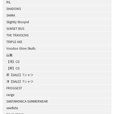
RiL
SHADOWS
SHIMA
Slightly Stoopid
SUNSET BUS
THE TRAVOLTAS
TRIPLE AXE
Voodoo Glow Skulls
山嵐
【洋】CD
【邦】CD
邦【SALE】Tシャツ
洋【SALE】Tシャツ
FROGGEST
range
SANTAMONICA SUMMERWEAR
seedleSs