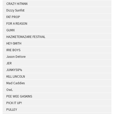
CRAZY HiTMAN
Dizzy Sunfist
FAT PROP
FOR A REASON
GUMX
HAZIKETEMAZARE FESTIVAL
HEY-SMITH
IRIE BOYS
Jason DeVore
JER
JUNKY58%
KILL LINCOLN
Mad Caddies
OwL
PEE WEE GASKINS
PICK IT UP!
PULLEY