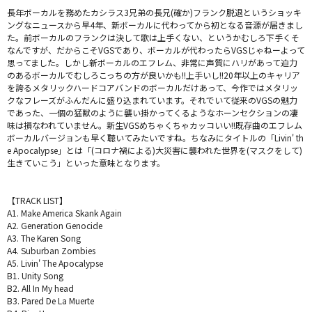
長年ボーカルを務めたカシラス3兄弟の長兄(確か)フランク脱退というショッキ
ングなニュースから早4年、新ボーカルに代わってから初となる音源が届きまし
た。前ボーカルのフランクは決して歌は上手くない、というかむしろ下手くそ
なんですが、だからこそVGSであり、ボーカルが代わったらVGSじゃねーよって
思ってました。しかし新ボーカルのエフレム、非常に声質にハリがあって迫力
のあるボーカルでむしろこっちの方が良いかも!!上手いし!!20年以上のキャリア
を誇るメタリックハードコアバンドのボーカルだけあって、今作ではメタリッ
クなフレーズがふんだんに盛り込まれています。それでいて従来のVGSの魅力
であった、一個の猛獣のように襲い掛かってくるようなホーンセクションの凄
味は損なわれていません。新生VGSめちゃくちゃカッコいい!!既存曲のエフレム
ボーカルバージョンも早く聴いてみたいですね。ちなみにタイトルの「Livin' th
e Apocalypse」とは「(コロナ禍による)大災害に襲われた世界を(マスクをして)
生きていこう」といった意味となります。
【TRACK LIST】
A1. Make America Skank Again
A2. Generation Genocide
A3. The Karen Song
A4. Suburban Zombies
A5. Livin' The Apocalypse
B1. Unity Song
B2. All In My head
B3. Pared De La Muerte