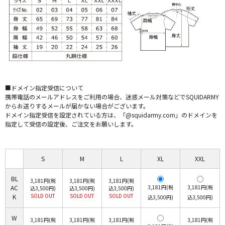
■ドメイン指定受信について
携帯電話のメールアドレスをご利用の場合、迷惑メール対策などでSQUIDARMY
からお送りするメールが届かない場合がございます。
ドメイン指定受信を設定されている方は、「@squidarmy.com」のドメインを
指定して受信の設定後、ご注文をお願いします。
S
M
L
XL
XXL
BL
3,181円(税
3,181円(税
3,181円(税
AC
3,181円(税
3,181円(税
込3,500円)
込3,500円)
込3,500円)
SOLD OUT
SOLD OUT
SOLD OUT
K
込3,500円)
込3,500円)
W
3,181円(税
3,181円(税
3,181円(税
3,181円(税