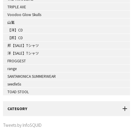
TRIPLE AXE
Voodoo Glow Skulls
山嵐
【洋】CD
【邦】CD
邦【SALE】Tシャツ
洋【SALE】Tシャツ
FROGGEST
range
SANTAMONICA SUMMERWEAR
seedleSs
TOAD STOOL
CATEGORY
Tweets by InfoSQUID