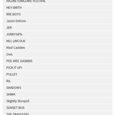
HAZIKETEMAZARE FESTIVAL
HEY-SMITH
IRIE BOYS
Jason DeVore
JER
JUNKY58%
KILL LINCOLN
Mad Caddies
OwL
PEE WEE GASKINS
PICK IT UP!
PULLEY
RiL
SHADOWS
SHIMA
Slightly Stoopid
SUNSET BUS
THE TRAVOLTAS