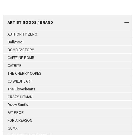
ARTIST GOODS / BRAND
AUTHORITY ZERO
Ballyhoo!
BOMB FACTORY
CAFFEINE BOMB
CATBITE
THE CHERRY COKE$
CJ WILDHEART
The Cloverhearts
CRAZY HiTMAN
Dizzy Sunfist
FAT PROP
FOR A REASON
GUMX