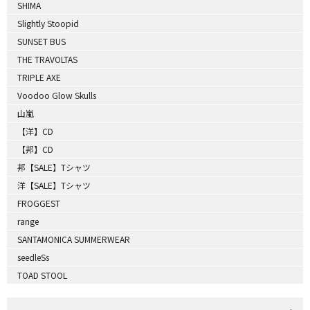
SHIMA
Slightly Stoopid
SUNSET BUS
THE TRAVOLTAS
TRIPLE AXE
Voodoo Glow Skulls
山嵐
【洋】CD
【邦】CD
邦【SALE】Tシャツ
洋【SALE】Tシャツ
FROGGEST
range
SANTAMONICA SUMMERWEAR
seedleSs
TOAD STOOL