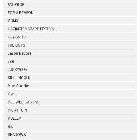
FAT PROP
FOR A REASON
GUMX
HAZIKETEMAZARE FESTIVAL
HEY-SMITH
IRIE BOYS
Jason DeVore
JER
JUNKY58%
KILL LINCOLN
Mad Caddies
OwL
PEE WEE GASKINS
PICK IT UP!
PULLEY
RiL
SHADOWS