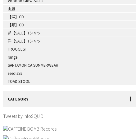
Voodoo Glow Skulls
山嵐
【洋】CD
【邦】CD
邦【SALE】Tシャツ
洋【SALE】Tシャツ
FROGGEST
range
SANTAMONICA SUMMERWEAR
seedleSs
TOAD STOOL
CATEGORY
Tweets by InfoSQUID