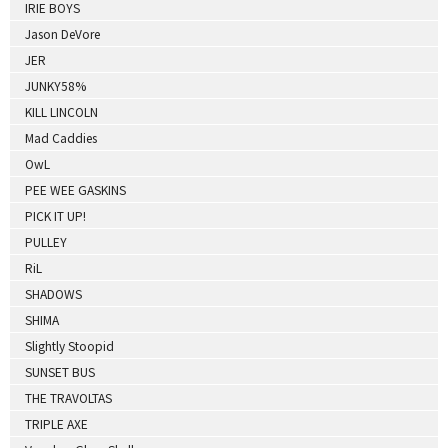
IRIE BOYS
Jason DeVore
JER
JUNKY58%
KILL LINCOLN
Mad Caddies
OwL
PEE WEE GASKINS
PICK IT UP!
PULLEY
RiL
SHADOWS
SHIMA
Slightly Stoopid
SUNSET BUS
THE TRAVOLTAS
TRIPLE AXE