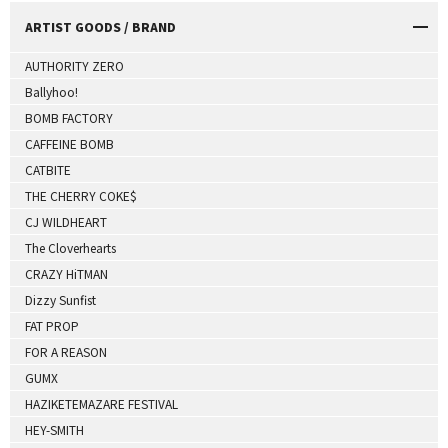
ARTIST GOODS / BRAND
AUTHORITY ZERO
Ballyhoo!
BOMB FACTORY
CAFFEINE BOMB
CATBITE
THE CHERRY COKE$
CJ WILDHEART
The Cloverhearts
CRAZY HiTMAN
Dizzy Sunfist
FAT PROP
FOR A REASON
GUMX
HAZIKETEMAZARE FESTIVAL
HEY-SMITH