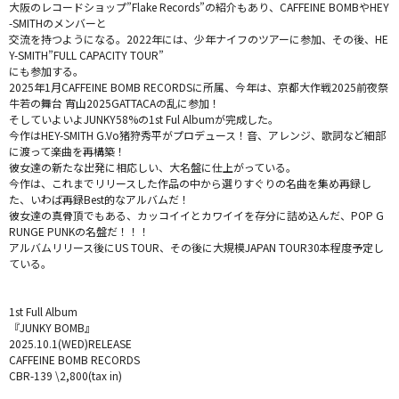
大阪のレコードショップ”Flake Records”の紹介もあり、CAFFEINE BOMBやHEY
-SMITHのメンバーと
交流を持つようになる。2022年には、少年ナイフのツアーに参加、その後、HE
Y-SMITH”FULL CAPACITY TOUR”
にも参加する。
2025年1月CAFFEINE BOMB RECORDSに所属、今年は、京都大作戦2025前夜祭
牛若の舞台 宵山2025GATTACAの乱に参加！
そしていよいよJUNKY58%の1st Ful Albumが完成した。
今作はHEY-SMITH G.Vo猪狩秀平がプロデュース！音、アレンジ、歌詞など細部
に渡って楽曲を再構築！
彼女達の新たな出発に相応しい、大名盤に仕上がっている。
今作は、これまでリリースした作品の中から選りすぐりの名曲を集め再録し
た、いわば再録Best的なアルバムだ！
彼女達の真骨頂でもある、カッコイイとカワイイを存分に詰め込んだ、POP G
RUNGE PUNKの名盤だ！！！
アルバムリリース後にUS TOUR、その後に大規模JAPAN TOUR30本程度予定し
ている。
1st Full Album
『JUNKY BOMB』
2025.10.1(WED)RELEASE
CAFFEINE BOMB RECORDS
CBR-139 \2,800(tax in)