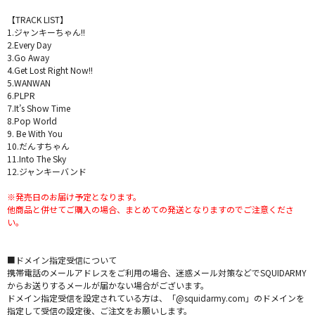
【TRACK LIST】
1.ジャンキーちゃん!!
2.Every Day
3.Go Away
4.Get Lost Right Now!!
5.WANWAN
6.PLPR
7.It’s Show Time
8.Pop World
9. Be With You
10.だんすちゃん
11.Into The Sky
12.ジャンキーバンド
※発売日のお届け予定となります。
他商品と併せてご購入の場合、まとめての発送となりますのでご注意くださ
い。
■ドメイン指定受信について
携帯電話のメールアドレスをご利用の場合、迷惑メール対策などでSQUIDARMY
からお送りするメールが届かない場合がございます。
ドメイン指定受信を設定されている方は、「@squidarmy.com」のドメインを
指定して受信の設定後、ご注文をお願いします。