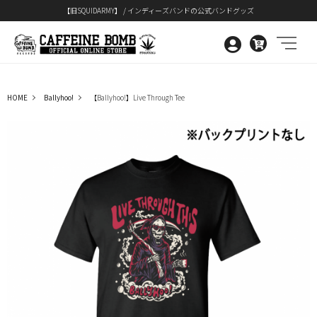
【旧SQUIDARMY】 / インディーズバンドの公式バンドグッズ
0
HOME
Ballyhoo!
【Ballyhoo!】Live Through Tee