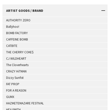
ARTIST GOODS / BRAND
AUTHORITY ZERO
Ballyhoo!
BOMB FACTORY
CAFFEINE BOMB
CATBITE
THE CHERRY COKE$
CJ WILDHEART
The Cloverhearts
CRAZY HiTMAN
Dizzy Sunfist
FAT PROP
FOR A REASON
GUMX
HAZIKETEMAZARE FESTIVAL
HEY-SMITH