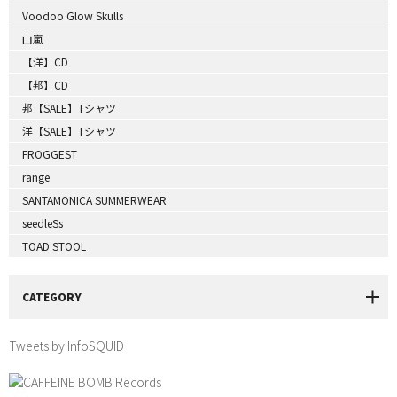
Voodoo Glow Skulls
山嵐
【洋】CD
【邦】CD
邦【SALE】Tシャツ
洋【SALE】Tシャツ
FROGGEST
range
SANTAMONICA SUMMERWEAR
seedleSs
TOAD STOOL
CATEGORY
Tweets by InfoSQUID