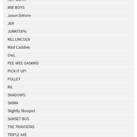
IRIE BOYS
Jason DeVore
JER
JUNKY58%
KILL LINCOLN
Mad Caddies
OwL
PEE WEE GASKINS
PICK IT UP!
PULLEY
RiL
SHADOWS
SHIMA
Slightly Stoopid
SUNSET BUS
THE TRAVOLTAS
TRIPLE AXE