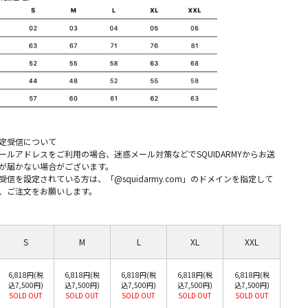
定受信について
ールアドレスをご利用の場合、迷惑メール対策などでSQUIDARMYからお送
が届かない場合がございます。
信を設定されている方は、「@squidarmy.com」のドメインを指定して
、ご注文をお願いします。
S
M
L
XL
XXL
6,818円(税
6,818円(税
6,818円(税
6,818円(税
6,818円(税
込7,500円)
込7,500円)
込7,500円)
込7,500円)
込7,500円)
SOLD OUT
SOLD OUT
SOLD OUT
SOLD OUT
SOLD OUT