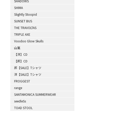
SHADOWS
SHIMA
Slightly Stoopid
SUNSET BUS
THE TRAVOLTAS
TRIPLE AXE
Voodoo Glow Skulls
山嵐
【洋】CD
【邦】CD
邦【SALE】Tシャツ
洋【SALE】Tシャツ
FROGGEST
range
SANTAMONICA SUMMERWEAR
seedleSs
TOAD STOOL