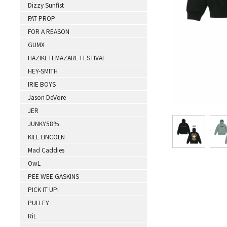
Dizzy Sunfist
FAT PROP
FOR A REASON
GUMX
HAZIKETEMAZARE FESTIVAL
HEY-SMITH
IRIE BOYS
Jason DeVore
JER
JUNKY58%
KILL LINCOLN
Mad Caddies
OwL
PEE WEE GASKINS
PICK IT UP!
PULLEY
RiL