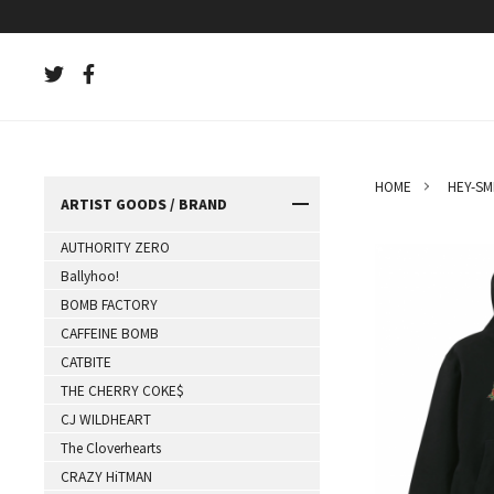
HOME
HEY-SM
ARTIST GOODS / BRAND
AUTHORITY ZERO
Ballyhoo!
BOMB FACTORY
CAFFEINE BOMB
CATBITE
THE CHERRY COKE$
CJ WILDHEART
The Cloverhearts
CRAZY HiTMAN