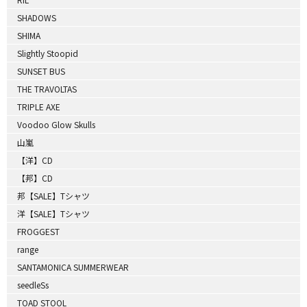
SHADOWS
SHIMA
Slightly Stoopid
SUNSET BUS
THE TRAVOLTAS
TRIPLE AXE
Voodoo Glow Skulls
山嵐
【洋】CD
【邦】CD
邦【SALE】Tシャツ
洋【SALE】Tシャツ
FROGGEST
range
SANTAMONICA SUMMERWEAR
seedleSs
TOAD STOOL