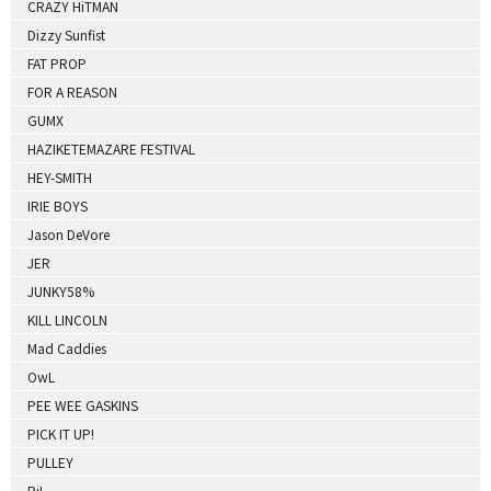
CRAZY HiTMAN
Dizzy Sunfist
FAT PROP
FOR A REASON
GUMX
HAZIKETEMAZARE FESTIVAL
HEY-SMITH
IRIE BOYS
Jason DeVore
JER
JUNKY58%
KILL LINCOLN
Mad Caddies
OwL
PEE WEE GASKINS
PICK IT UP!
PULLEY
RiL