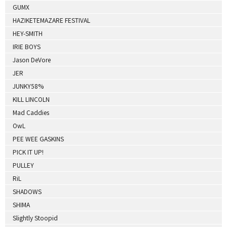
GUMX
HAZIKETEMAZARE FESTIVAL
HEY-SMITH
IRIE BOYS
Jason DeVore
JER
JUNKY58%
KILL LINCOLN
Mad Caddies
OwL
PEE WEE GASKINS
PICK IT UP!
PULLEY
RiL
SHADOWS
SHIMA
Slightly Stoopid