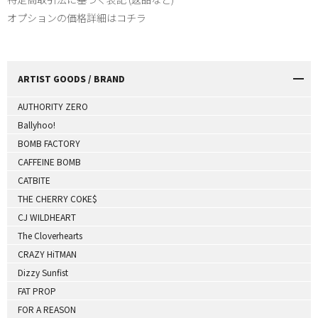
オプションの価格詳細はコチラ
ARTIST GOODS / BRAND
AUTHORITY ZERO
Ballyhoo!
BOMB FACTORY
CAFFEINE BOMB
CATBITE
THE CHERRY COKE$
CJ WILDHEART
The Cloverhearts
CRAZY HiTMAN
Dizzy Sunfist
FAT PROP
FOR A REASON