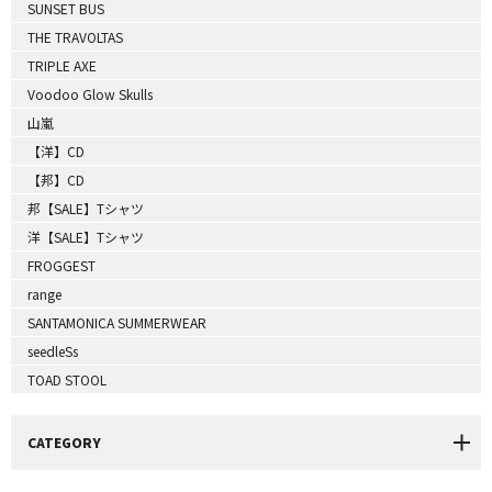
SUNSET BUS
THE TRAVOLTAS
TRIPLE AXE
Voodoo Glow Skulls
山嵐
【洋】CD
【邦】CD
邦【SALE】Tシャツ
洋【SALE】Tシャツ
FROGGEST
range
SANTAMONICA SUMMERWEAR
seedleSs
TOAD STOOL
CATEGORY