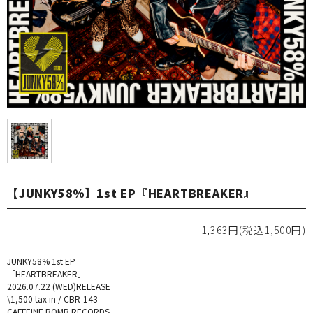
【JUNKY58%】1st EP『HEARTBREAKER』
1,363円(税込1,500円)
JUNKY58% 1st EP
「HEARTBREAKER」
2026.07.22 (WED)RELEASE
\1,500 tax in / CBR-143
CAFFEINE BOMB RECORDS