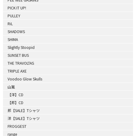
PICK IT UP!
PULLEY
RiL
SHADOWS
SHIMA
Slightly Stoopid
SUNSET BUS
THE TRAVOLTAS
TRIPLE AXE
Voodoo Glow Skulls
山嵐
【洋】CD
【邦】CD
邦【SALE】Tシャツ
洋【SALE】Tシャツ
FROGGEST
range