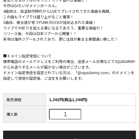
今作はDrちいがメインボーカル。
4曲目は、自主制作時代からLIVEでプレイされてきた楽曲を再録。
この曲もライブでは盛り上がること確実！
5曲目、彼女達が思うPUNK ROCKが詰め込まれた楽曲！
ライブでの彩りを加える事になるであろう、重要な楽曲だ！
リリース後、今回は日本ツアーから開催！！
来年は海外ツアーもされており、更に注目が集まる事間違い無しだ！
■ドメイン指定受信について
携帯電話のメールアドレスをご利用の場合、迷惑メール対策などでSQUIDARMY
からお送りするメールが届かない場合がございます。
ドメイン指定受信を設定されている方は、「@squidarmy.com」のドメインを
指定して受信の設定後、ご注文をお願いします。
販売価格
1,363円(税込1,500円)
購入数