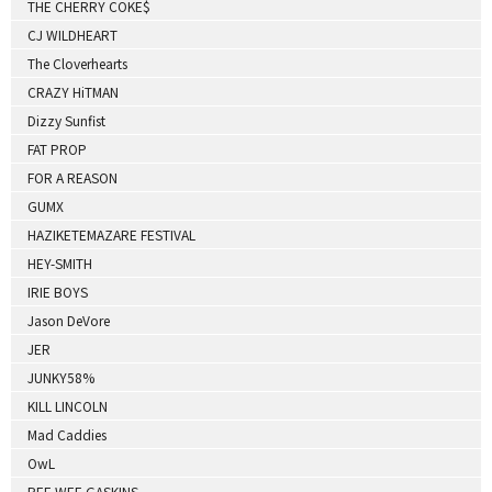
THE CHERRY COKE$
CJ WILDHEART
The Cloverhearts
CRAZY HiTMAN
Dizzy Sunfist
FAT PROP
FOR A REASON
GUMX
HAZIKETEMAZARE FESTIVAL
HEY-SMITH
IRIE BOYS
Jason DeVore
JER
JUNKY58%
KILL LINCOLN
Mad Caddies
OwL
PEE WEE GASKINS