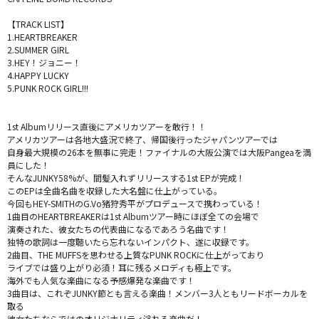
【TRACK LIST】
1.HEARTBREAKER
2.SUMMER GIRL
3.HEY！ジョニー！
4.HAPPY LUCKY
5.PUNK ROCK GIRL!!!
1st Albumリリース直後にアメリカツアーを敢行！！
アメリカツアーは各地大盛況で終了、帰国後行ったジャパンツアーでは
自身最大規模の26本を無事に完走！ファイナルの大阪公演では大阪Pangeaを満
員にした！
そんなJUNKY58%が、間髪入れずリリースする1st EPが完成！
このEPは全曲名曲を収録した大名盤に仕上がっている。
今回もHEY-SMITHのG.Vo猪狩秀平がプロデュースで携わっている！
1曲目のHEARTBREAKERは1st Albumツアー時にほぼ全ての会場で
演奏された、彼女たちの代表曲になるであろう名曲です！
独特の歌詞は一度聴いたら忘れないインパクト、遂に収録です。
2曲目、THE MUFFSを思わせる上質なPUNK ROCKに仕上がっており
ライブでは盛り上がり必須！耳に残るメロディも極上です。
海外でも人気な楽曲になる予感爆発な楽曲です！
3曲目は、これぞJUNKY節とも言える楽曲！メンバー3人ともリードボーカルを
取る
彼女たちならではのオリジナリティ溢れる楽曲だ！