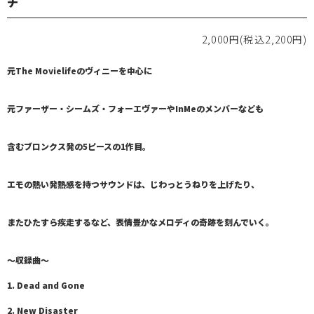
チ
2,000円(税込2,200円)
元The Movielifeのヴィニーを中心に
元ファーザー・シームズ・フォーエヴァーやInMeのメンバーなども
含むブロンクス発の5ピースの1作目。
エモの熱い発熱感を持つサウンドは、じわっとうねりを上げたり、
またひたすら疾走するなど、表情豊かなメロディの奇跡を刻んでいく。
～収録曲～
1. Dead and Gone
2. New Disaster