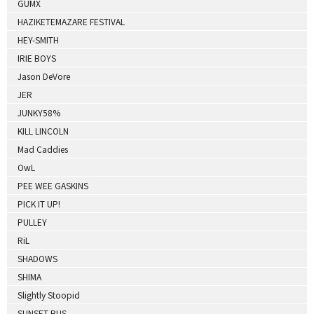
GUMX
HAZIKETEMAZARE FESTIVAL
HEY-SMITH
IRIE BOYS
Jason DeVore
JER
JUNKY58%
KILL LINCOLN
Mad Caddies
OwL
PEE WEE GASKINS
PICK IT UP!
PULLEY
RiL
SHADOWS
SHIMA
Slightly Stoopid
SUNSET BUS