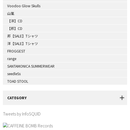
Voodoo Glow Skulls
山嵐
【洋】CD
【邦】CD
邦【SALE】Tシャツ
洋【SALE】Tシャツ
FROGGEST
range
SANTAMONICA SUMMERWEAR
seedleSs
TOAD STOOL
CATEGORY
Tweets by InfoSQUID