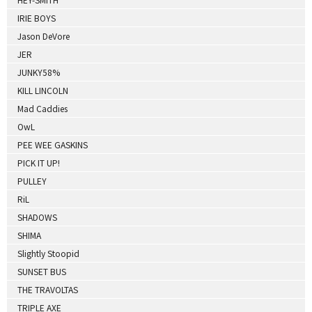
IRIE BOYS
Jason DeVore
JER
JUNKY58%
KILL LINCOLN
Mad Caddies
OwL
PEE WEE GASKINS
PICK IT UP!
PULLEY
RiL
SHADOWS
SHIMA
Slightly Stoopid
SUNSET BUS
THE TRAVOLTAS
TRIPLE AXE