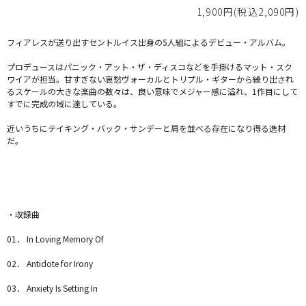
1,900円(税込2,090円)
フィアレスが送り出すセントルイス出身の5人組によるデビュー・アルバム。
プロデュースはパニック・アット・ザ・ディスコなどを手掛けるマット・スク
ワイアが担当。甘すぎない哀愁ヴォーカルとトリプル・ギターから繰り出され
るスケールの大きな楽曲の数々は、良い意味でメジャー感に溢れ、1作目にして
すでに完成の域に達している。
近いうちにテイキング・バック・サンデーと肩を並べる存在になり得る逸材
だ。
・収録曲
01． In Loving Memory Of
02． Antidote for Irony
03． Anxiety Is Setting In