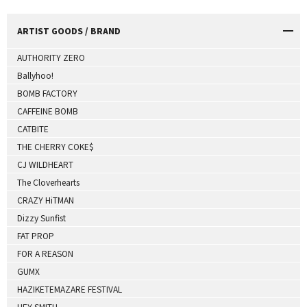
ARTIST GOODS / BRAND
AUTHORITY ZERO
Ballyhoo!
BOMB FACTORY
CAFFEINE BOMB
CATBITE
THE CHERRY COKE$
CJ WILDHEART
The Cloverhearts
CRAZY HiTMAN
Dizzy Sunfist
FAT PROP
FOR A REASON
GUMX
HAZIKETEMAZARE FESTIVAL
HEY-SMITH