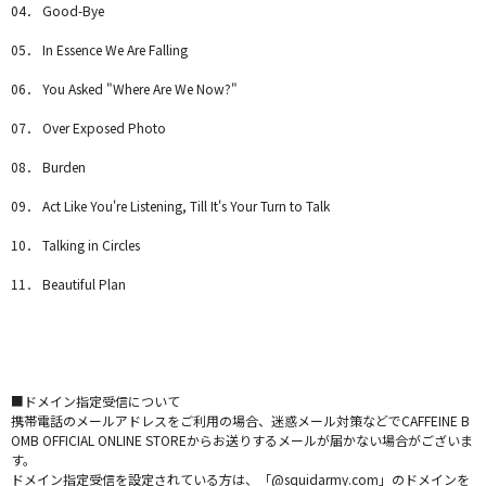
04． Good-Bye
05． In Essence We Are Falling
06． You Asked "Where Are We Now?"
07． Over Exposed Photo
08． Burden
09． Act Like You're Listening, Till It's Your Turn to Talk
10． Talking in Circles
11． Beautiful Plan
■ドメイン指定受信について
携帯電話のメールアドレスをご利用の場合、迷惑メール対策などでCAFFEINE B
OMB OFFICIAL ONLINE STOREからお送りするメールが届かない場合がございま
す。
ドメイン指定受信を設定されている方は、「@squidarmy.com」のドメインを