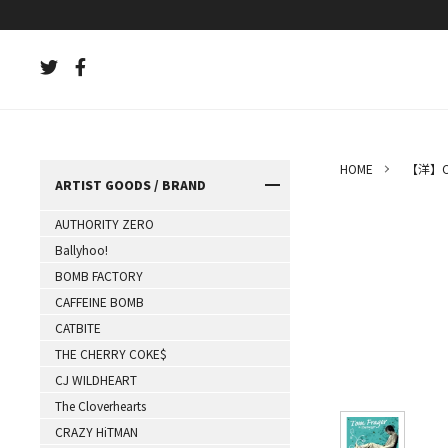
HOME
【洋】C
ARTIST GOODS / BRAND
AUTHORITY ZERO
Ballyhoo!
BOMB FACTORY
CAFFEINE BOMB
CATBITE
THE CHERRY COKE$
CJ WILDHEART
The Cloverhearts
CRAZY HiTMAN