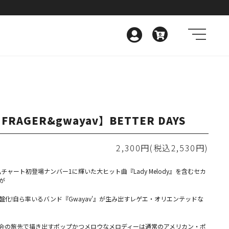
0
FRAGER&gwayav】BETTER DAYS
2,300円(税込2,530円)
仏チャート初登場ナンバー1に輝いた大ヒット曲『Lady Melody』を含むセカ
が
盤化!自ら率いるバンド『Gwayav'』が生み出すレゲエ・オリエンテッドな
会の旅先で描き出すポップかつメロウなメロディーは通常のアメリカン・ポ