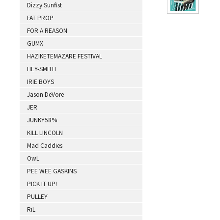
Dizzy Sunfist
FAT PROP
FOR A REASON
GUMX
HAZIKETEMAZARE FESTIVAL
HEY-SMITH
IRIE BOYS
Jason DeVore
JER
JUNKY58%
KILL LINCOLN
Mad Caddies
OwL
PEE WEE GASKINS
PICK IT UP!
PULLEY
RiL