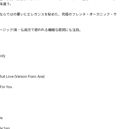
味違う、
ならではの憂いとエレガンスを秘めた、究極のフレンチ・オーガニック・サ
ージック!英・仏両方で歌われる繊細な歌詞にも注目。
ody
at Love (Version Franc Aise)
 For You
Be
e Sais