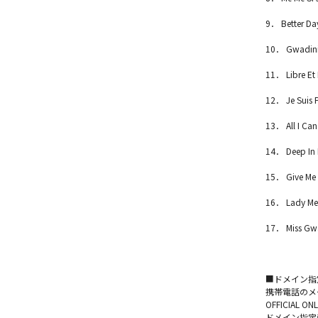
9． Better Da
10． Gwadin
11． Libre Et 
12． Je Suis 
13． All I Ca
14． Deep In 
15． Give Me 
16． Lady Mel
17． Miss G
■ドメイン指
携帯電話のメー
OFFICIA
ドメイン指定受