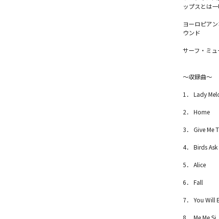
ップスとは一
ヨーロピアン
ウンド
サーフ・ミュ
～収録曲～
1． Lady Mel
2． Home
3． Give Me Th
4． Birds Ask
5． Alice
6． Fall
7． You Will 
8． Me Me Si J