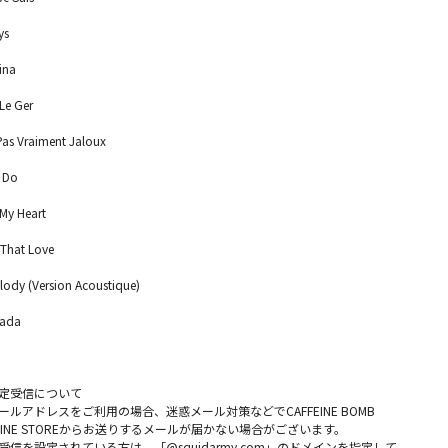
ys
ina
Le Ger
Pas Vraiment Jaloux
n Do
My Heart
That Love
ody (Version Acoustique)
wada
定受信について
ルアドレスをご利用の場合、迷惑メール対策などでCAFFEINE BOMB
L ONLINE STOREからお送りするメールが届かない場合がございます。
信を設定されている方は、「@squidarmy.com」のドメインを指定して