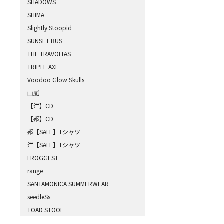
SHADOWS
SHIMA
Slightly Stoopid
SUNSET BUS
THE TRAVOLTAS
TRIPLE AXE
Voodoo Glow Skulls
山嵐
【洋】CD
【邦】CD
邦【SALE】Tシャツ
洋【SALE】Tシャツ
FROGGEST
range
SANTAMONICA SUMMERWEAR
seedleSs
TOAD STOOL