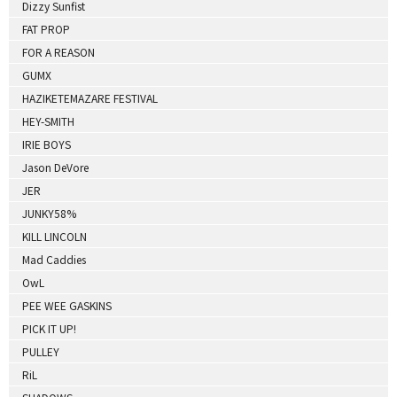
Dizzy Sunfist
FAT PROP
FOR A REASON
GUMX
HAZIKETEMAZARE FESTIVAL
HEY-SMITH
IRIE BOYS
Jason DeVore
JER
JUNKY58%
KILL LINCOLN
Mad Caddies
OwL
PEE WEE GASKINS
PICK IT UP!
PULLEY
RiL