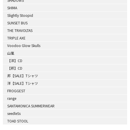
SHADOWS
SHIMA
Slightly Stoopid
SUNSET BUS
THE TRAVOLTAS
TRIPLE AXE
Voodoo Glow Skulls
山嵐
【洋】CD
【邦】CD
邦【SALE】Tシャツ
洋【SALE】Tシャツ
FROGGEST
range
SANTAMONICA SUMMERWEAR
seedleSs
TOAD STOOL