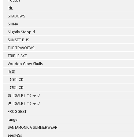
RiL
SHADOWS
SHIMA
Slightly Stoopid
SUNSET BUS
THE TRAVOLTAS
TRIPLE AXE
Voodoo Glow Skulls
山嵐
【洋】CD
【邦】CD
邦【SALE】Tシャツ
洋【SALE】Tシャツ
FROGGEST
range
SANTAMONICA SUMMERWEAR
seedleSs