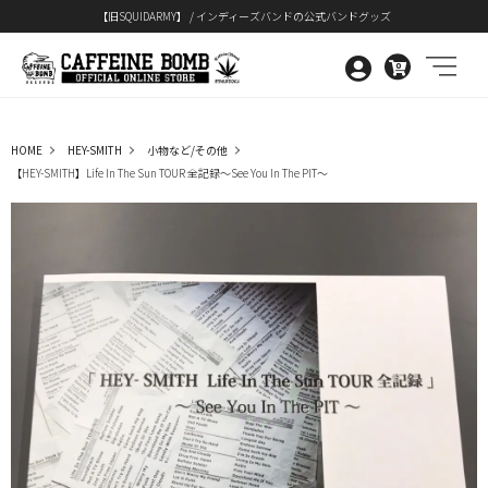
【旧SQUIDARMY】 / インディーズバンドの公式バンドグッズ
0
HOME
HEY-SMITH
小物など/その他
【HEY-SMITH】Life In The Sun TOUR 全記録～See You In The PIT～