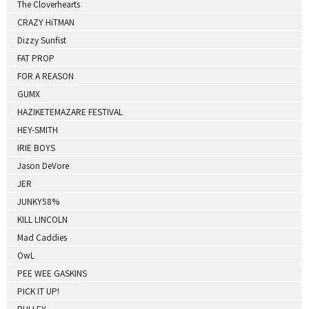
The Cloverhearts
CRAZY HiTMAN
Dizzy Sunfist
FAT PROP
FOR A REASON
GUMX
HAZIKETEMAZARE FESTIVAL
HEY-SMITH
IRIE BOYS
Jason DeVore
JER
JUNKY58%
KILL LINCOLN
Mad Caddies
OwL
PEE WEE GASKINS
PICK IT UP!
PULLEY