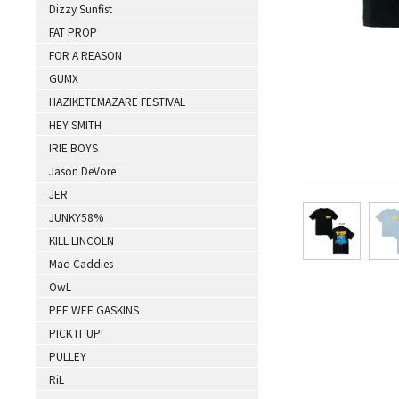
Dizzy Sunfist
FAT PROP
FOR A REASON
GUMX
HAZIKETEMAZARE FESTIVAL
HEY-SMITH
IRIE BOYS
Jason DeVore
JER
JUNKY58%
KILL LINCOLN
Mad Caddies
OwL
PEE WEE GASKINS
PICK IT UP!
PULLEY
RiL