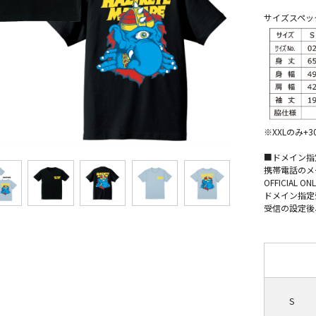
サイズスペック（U
※XXLのみ+
■ドメイン指
携帯電話のメー
OFFICIA
ドメイン指定受
受信の設定後
S