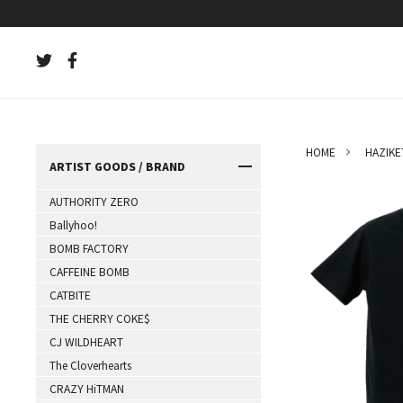
HOME
HAZIKE
ARTIST GOODS / BRAND
AUTHORITY ZERO
Ballyhoo!
BOMB FACTORY
CAFFEINE BOMB
CATBITE
THE CHERRY COKE$
CJ WILDHEART
The Cloverhearts
CRAZY HiTMAN