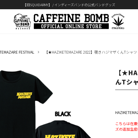
【旧SQUIDARMY】 / インディーズバンドの公式バンドグッズ
TEMAZARE FESTIVAL
【★HAZIKETEMAZARE 2022】覗きハジマザくんTシャツ
【★HA
んTシ
HAZIKETEM
こちらは在庫
ズの追加生産