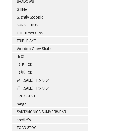
SHADOWS
SHIMA
Slightly Stoopid
SUNSET BUS
THE TRAVOLTAS
TRIPLE AXE
Voodoo Glow Skulls
山嵐
【洋】CD
【邦】CD
邦【SALE】Tシャツ
洋【SALE】Tシャツ
FROGGEST
range
SANTAMONICA SUMMERWEAR
seedleSs
TOAD STOOL